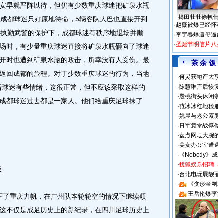
安早就严阵以待，但仍有少数重庆球迷把矿泉水瓶
揭田壮壮徐帆
。成都球迷只好原地待命，5辆客队大巴也直接开到
·
赵薇被爆已经怀
和执勤武警的保护下，成都球迷有秩序地退场并顺
·
李宇春爆遭母逼
·
圣诞节明信片八
场时，有少量重庆球迷直接将矿泉水瓶砸向了球迷
开时也遭到矿泉水瓶的攻击，所幸没有人受伤。最
茶 余 饭
返回成都的旅程。对于少数重庆球迷的行为，当地
·
何炅获地产大亨
后球迷有些情绪，这很正常，但不应该采取这样的
·
陈慧琳产后恢复
·
殷桃街头休闲装
成都球迷过去都是一家人。他们给重庆足球抹了
·
范冰冰红地毯
·
姚晨与老公素
·
日军竟拿战俘
·
盘点网坛大腕
·
美女办公室遭
·
《Nobody》
·
搜狐娱乐招聘
佳
·
台北电玩展靓丽S
·
《变形金刚
·
王岳伦爆李
下了重庆力帆，在广州队本轮轮空的情况下继续领
这不仅是成足历史上的新纪录，在四川足球历史上