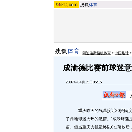
阿迪达斯搜狐体育
>
中国足球
成渝德比赛前球迷意
2007年04月15日05:15
重庆昨天的气温接近30摄氏度，
了两地球迷火热的激情。“成渝球迷
语。但当重庆力帆最终以0∶1落败