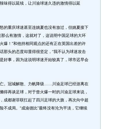
辣味得以延续，让川渝球迷久违的激情得以延
的重庆球迷甚至连姚夏也没有放过，但姚夏接下
迷那么有激情，这就对了，这说明中国足球的大环
火爆！”和他持相同观点的还有正在英国出差的许
话那头的态度却显得很坚定，“我不认为球迷攻击
是好事，因为这说明球迷开始较真了，球市迟早会
。冠城解散、力帆降级……川渝足球已经游离在
懒得再谈足球，对于曾火爆一时的川渝足球来说，
，成都谢菲联扛起了四川足球的大旗，再次向中超
险不成局。“成渝德比”最终没有沦为平淡，它继续