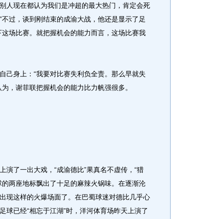
别人现在都认为我们是冲超的最大热门，肯定会死
”不过，谈到刚结束的成渝大战，他还是显示了足
下这场比赛。就把握机会的能力而言，这场比赛我
己身上：“我要对比赛失利负全责。那么早就失
认为，谢菲联把握机会的能力比力帆强很多。
了一出大戏，“成渝德比”果真名不虚传，“猎
球的两座地标飘出了十足的麻辣火锅味。在逐渐沦
出现这样的火爆场面了。在巴蜀球迷对德比几乎心
足球已经“相忘于江湖”时，洋河体育场昨天上演了