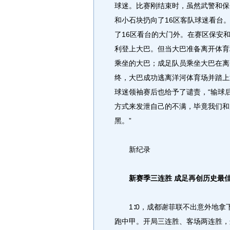
球迷。比赛刚结束时，虽然武警和保
和小石块扔向了16区客队球迷看台
了16区看台的大门外。在赛区保安
利登上大巴。但当大巴准备离开体育
乘坐的大巴；成足队员乘坐大巴在离
终，大巴成功逃离洋河体育场并踏上
球迷领袖赛后也给予了谴责，“输球
方式来发泄自己的不满，毕竟我们和
黑。”
新纪录
新赛季三连胜 成足再创历史最
1∶0，成都谢菲联不出意外地拿
跑中甲。开局三连胜、客场两连胜，