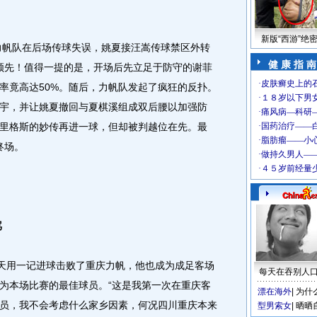
新版“西游”绝
力帆队在后场传球失误，姚夏接汪嵩传球禁区外转
健 康 指 南
得领先！值得一提的是，开场后先立足于防守的谢菲
率竟高达50%。随后，力帆队发起了疯狂的反扑。
宇，并让姚夏撤回与夏棋溪组成双后腰以加强防
里格斯的妙传再进一球，但却被判越位在先。最
终场。
骂
天用一记进球击败了重庆力帆，他也成为成足客场
每天在吞别人
为本场比赛的最佳球员。“这是我第一次在重庆客
漂在海外
|
为什
员，我不会考虑什么家乡因素，何况四川重庆本来
型男索女
|
晒晒