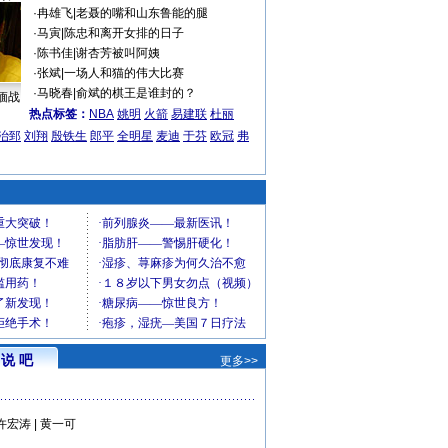
·
冉雄飞
|
老聂的嘴和山东鲁能的腿
·
马寅
|
陈忠和离开女排的日子
·
陈书佳
|
谢杏芳被叫阿姨
·
张斌
|
一场人和猫的伟大比赛
·
马晓春
|
俞斌的棋王是谁封的？
缅战
热点标签：
NBA
姚明
火箭
易建联
杜丽
治郅
刘翔
殷铁生
郎平
全明星
麦迪
于芬
欧冠
弗
说 吧
更多>>
许宏涛
|
黄一可