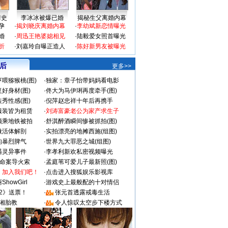
情史
李冰冰被爆已婚
揭秘生父离婚内幕
孕
·
揭刘晓庆离婚内幕
·
李幼斌新恋情曝光
婚
·
周迅王艳婆媳相见
·
陆毅爱女照首曝光
折
·
刘嘉玲自曝正造人
·
陈好新男友被曝光
 后
更多>>
喂猕猴桃(图)
·
独家：章子怡带妈妈看电影
好身材(图)
·
佟大为马伊琍再度牵手(图)
秀性感(图)
·
倪萍赵忠祥十年后再携手
服装皆为租赁
·
刘涛富豪老公为家产求生子
颜乘地铁被拍
·
舒淇醉酒瞬间惨被抓拍(图)
做活体解剖
·
实拍漂亮的地摊西施(组图)
的暴烈脾气
·
世界九大罪恶之城(组图)
遇灵异事件
·
李孝利新欢私密视频曝光
成命案导火索
·
孟庭苇可爱儿子最新照(图)
：加入我们吧！
·
点击进入搜狐娱乐影视库
howGirl
·
游戏史上最般配的十对情侣
2》送票！
·
张元首透露戒毒生活
湘胎教
·
令人惊叹太空步下楼方式