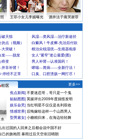
密照
王菲小女儿李嫣曝光
酒井法子痛哭谢罪
更多>>
焦点新闻
|
不要迷恋哥，哥只是一个鬼
贴贴图图
|
英媒评出2009年度搞怪发明
娱乐旮旯
|
当红明星不仅仅是名利双收
情感世界
|
后悔嫁给这样一个山西男人
型男索女
|
小糖精归来，在海边轻轻舞
口水
么出过国的人回来之后都会说中国不好
自己的旗袍照
暴雨过后天空依旧晴朗