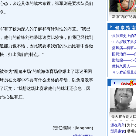
态，谈起具体的战术布置，张军则是要求队员们
杀。
新版“西游”绝
健 康 指 南
有了较为深入的了解和有针对性的布置。“我已
，他们的前锋刘翔带球速度比较快，但我已经找到
追能力也不错，因此我要求我们的队员比赛中要做
快，打出我们的特点。”
誉为“魔鬼主场”的航海体育场曾爆出了球迷围困
球员在比赛中不要有什么出格的举动，以免引发事
了玩笑：“我想这场比赛后他们的球迷还会急，因
为他心里有底。
每天在吞别人
漂在海外
|
为什
(责任编辑：jiangnan)
型男索女
|
晒晒