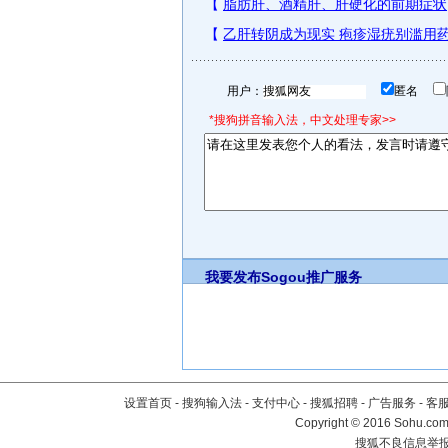
用户：
匿名
*搜狗拼音输入法，中文处理专家>>
我要发布
Sogou推广服务
设置首页
-
搜狗输入法
-
支付中心
-
搜狐招聘
-
广告服务
-
客
Copyright
©
2016 Sohu.com 
搜狐不良信息举