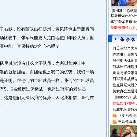
揭田壮壮徐帆
·
赵薇被爆已经怀
·
李宇春爆遭母逼
·
圣诞节明信片八
右腿，没有随队出征郑州，黄凤涛也由于肠胃问
场比赛中，张军只能更大范围地使用年轻队员，但
茶 余 饭
赛中能一直保持稳定的心态吗？
·
何炅获地产大亨
·
陈慧琳产后恢复
·
殷桃街头休闲装
队里其实没有什么尖子队员，之所以能冲上中
·
范冰冰红地毯
靠的就是团结。而团结也是我们的优势，我们一场
·
姚晨与老公素
·
日军竟拿战俘
是证明。跟他们的年轻球员一样，我们的年轻球员
·
盘点网坛大腕
有5、6名经历过保级战、也得过冠军的老队员，
·
美女办公室遭
，这是他们无法比拟的优势，因此我相信，我们在
·
《Nobody》
·
搜狐娱乐招聘
”
·
台北电玩展靓丽S
·
《变形金刚
·
王岳伦爆李