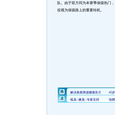
队。由于双方同为本赛季保级热门，
役视为保级路上的重要转机。