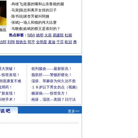
·
冉雄飞
|
老聂的嘴和山东鲁能的腿
·
马寅
|
陈忠和离开女排的日子
·
陈书佳
|
谢杏芳被叫阿姨
·
张斌
|
一场人和猫的伟大比赛
·
马晓春
|
俞斌的棋王是谁封的？
缅战
热点标签：
NBA
姚明
火箭
易建联
杜丽
治郅
刘翔
殷铁生
郎平
全明星
麦迪
于芬
欧冠
弗
说 吧
更多>>