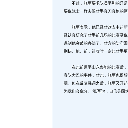
不过，张军要求队员平和的只是心
要像战士一样去跟对手真刀真枪的厮
张军表示，他已经对这支中超新军
经认真研究了对手前几场的比赛录像
遏制他突破的办法了。对方的防守回
到快、抢、前，进攻时一定比对手更
在此前逼平山东鲁能的比赛后，被
客队大巴的事件，对此，张军也提醒
端。但在反复强调之后，张军又开起
为我们会拿分。”张军说，自信是因