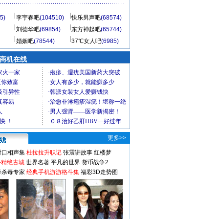
5)
李宇春吧
(104510)
快乐男声吧
(68574)
刘德华吧
(69854)
东方神起吧
(65744)
婚姻吧
(78544)
37℃女人吧
(6985)
商机在线
更多>>
对口相声集
杜拉拉升职记
张震讲故事
红楼梦
-精绝古城
世界名著
平凡的世界
货币战争2
毒杀毒专家
经典手机游游格斗集
福彩3D走势图