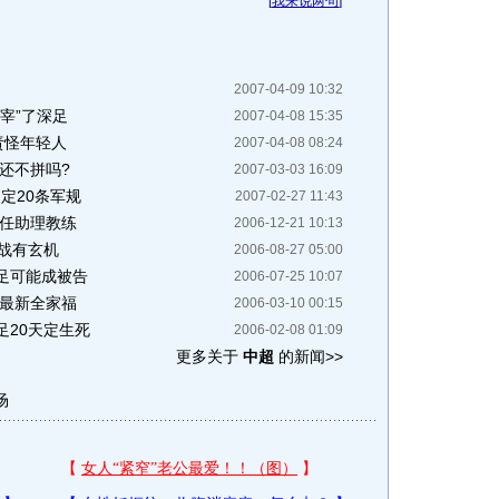
[
我来说两句
]
2007-04-09 10:32
宰”了深足
2007-04-08 15:35
责怪年轻人
2007-04-08 08:24
还不拼吗?
2007-03-03 16:09
定20条军规
2007-02-27 11:43
担任助理教练
2006-12-21 10:13
水战有玄机
2006-08-27 05:00
足可能成被告
2006-07-25 10:07
足最新全家福
2006-03-10 00:15
足20天定生死
2006-02-08 01:09
更多关于
中超
的新闻>>
场