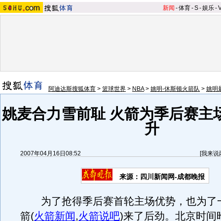
新闻
-
体育
-
S
-
娱乐
-
阿迪达斯搜狐体育
>
篮球世界
>
NBA
>
姚明-休斯顿火箭队
>
姚明
姚麦合力雪前耻 火箭为季后赛主
升
2007年04月16日08:52
[
我来说
来源：四川新闻网-成都晚报
为了抢得季后赛首轮主场优势，也为了
箭
(
火箭新闻
,
火箭说吧
)
来了后劲。北京时间