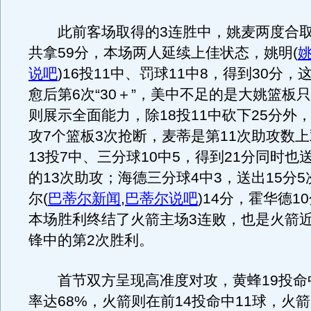
此前客场取得的3连胜中，姚麦两度合取
共拿59分，本场两人延续上佳状态，姚明
(
说吧
)
16投11中、罚球11中8，得到30分，
愈后第6次“30＋”，美中不足的是大姚篮板
则展示全面能力，除18投11中砍下25分外，
攻7个篮板3次抢断，麦蒂是第11次助攻数
13投7中、三分球10中5，得到21分同时也
的13次助攻；海德三分球4中3，送出15分
尔
(
巴蒂尔新闻
,
巴蒂尔说吧
)
14分，霍华德1
本场胜利终结了火箭主场3连败，也是火箭近
锋中的第2次胜利。
首节双方呈现高准度对攻，黄蜂19投命中
率达68%，火箭则在前14投命中11球，火箭以