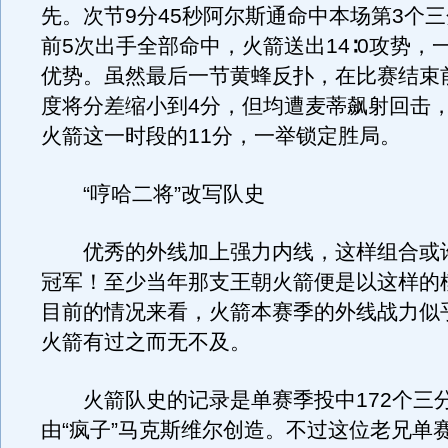
先。次节9分45秒阿尔斯通命中本场第3个
前5次出手全部命中，火箭送出14∶0攻势，
优势。虽然最后一节黄蜂反扑，在比赛结束
度将分差缩小到4分，但均遭麦蒂飙射回击
火箭这一时段的11分，一举锁定胜局。
“哼哈二将”改写队史
优秀的外线加上强力内线，这样组合或
冠军！至少当年那支王朝火箭便是以这样的
目前的情况来看，火箭本赛季的外线战力似
火箭有过之而无不及。
火箭队史的记录是单赛季投中172个三分球
由“疯子”马克斯维尔创造。不过这位老兄单