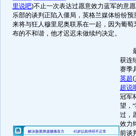
里说吧
)
不止一次表达过愿意效力蓝军的意愿
乐部的谈判正陷入僵局，英格兰媒体纷纷预
来将与狂人穆里尼奥联系在一起，因为葡萄
布的不和谐，他才迟迟未做续约决定。
最
获连
赛季
英超
(
超说
冠军
望，
过，
效力
前谈