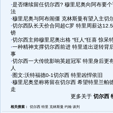
·
是否继续留任切尔西? 穆里尼奥向阿布要个
法
·
穆里尼奥与阿布闹僵 克林斯曼有望入主切
·
切尔西队长天价合同超C罗 特里周薪达12.
镑
·
切尔西主帅穆里尼奥出格 "狂人"狂喜 惊呆
·
一种精神支撑切尔西前进 特里道出逆转背
事
·
切尔西一大传统影响英超冠军 特里身后更
人
·
图文:沃特福德0-1切尔西 特里凶悍依旧
·
穆里尼奥坚称将留在切尔西 希望特里兰帕
走
更多关于
切尔西 
相关搜索：
切尔西
特里
克林斯曼
约翰
谈判