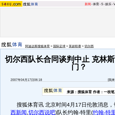
新闻
-
体育
-
S
-
娱乐
-
阿迪达斯搜狐体育
>
国际足球
>
英超联赛
>
切尔西
切尔西队长合同谈判中止 克林
门？
2007年04月17日06:18
[
我来
来源：搜狐体育 作者：一枝笔
搜狐体育讯 北京时间4月17日伦敦消息，
西新闻
,
切尔西说吧
)
队长约翰-特里
(
约翰-特