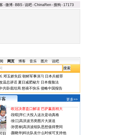
客
-
微博
-
BBS
-
说吧
-
ChinaRen
-
搜狗
-
17173
闻
网页
博客
音乐
图片
说吧
长
邓玉娇失踪
朝鲜军事演习
日本兵赎罪
改温总讲话
夏日减肥秘方
日本瘦脸法
中共卧底结局
慈禧不快乐
侵略中国报告
更多>>
·
欧冠决赛盘口解读 巴萨赢面稍大
·
段暄
|
拜仁大投入这次是动真格
·
徐江
|
高洪波另类图片大派送
·
孙贤禄
|
高洪波组队思想值得赞同
·
颜晓华
|
科比队友什么时候可支持他
可归