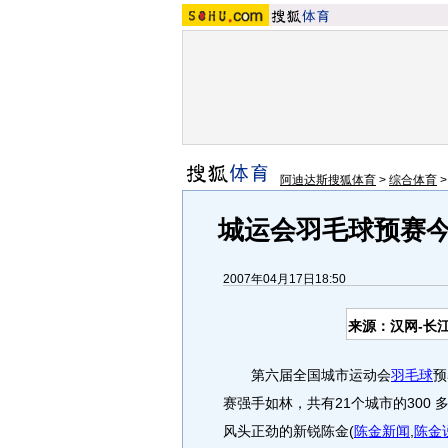
阿迪达斯搜狐体育
>
综合体育
城运会羽毛球预赛今
2007年04月17日18:50
来源：汉网-长
第六届全国城市运动会
羽毛球
预
赛强手如林，共有21个城市的300
风头正劲的新锐陈金
(
陈金新闻
,
陈金