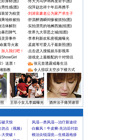
好身材(图)
·
佟大为马伊琍再度牵手(图)
秀性感(图)
·
倪萍赵忠祥十年后再携手
服装皆为租赁
·
刘涛富豪老公为家产求生子
颜乘地铁被拍
·
舒淇醉酒瞬间惨被抓拍(图)
做活体解剖
·
实拍漂亮的地摊西施(组图)
的暴烈脾气
·
世界九大罪恶之城(组图)
遇灵异事件
·
李孝利新欢私密视频曝光
成命案导火索
·
孟庭苇可爱儿子最新照(图)
：加入我们吧！
·
点击进入搜狐娱乐影视库
howGirl
·
游戏史上最般配的十对情侣
2》送票！
·
张元首透露戒毒生活
湘胎教
·
令人惊叹太空步下楼方式
密照
王菲小女儿李嫣曝光
酒井法子痛哭谢罪