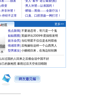
更多>>
焦点新闻
|
不要迷恋哥，哥只是一个鬼
贴贴图图
|
英媒评出2009年度搞怪发明
娱乐旮旯
|
当红明星不仅仅是名利双收
情感世界
|
后悔嫁给这样一个山西男人
型男索女
|
小糖精归来，在海边轻轻舞
口水
么出过国的人回来之后都会说中国不好
自己的旗袍照
暴雨过后天空依旧晴朗