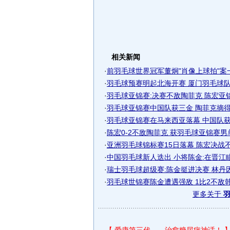
相关新闻
·
前羽毛球世界冠军董炯"肖像上球拍"案
·
羽毛球预赛明起北海开赛 厦门羽毛球
·
羽毛球亚锦赛:决赛不敌陶菲克 陈宏亚
·
羽毛球亚锦赛中国队获三金 陶菲克摘
·
羽毛球亚锦赛在马来西亚落幕 中国队
·
陈宏0-2不敌陶菲克 获羽毛球亚锦赛男
·
亚洲羽毛球锦标赛15日落幕 陈宏决战
·
中国羽毛球新人迭出 小将陈金:在晋江
·
瑞士羽毛球超级赛:陈金挺进决赛 林丹
·
羽毛球世锦赛陈金遭遇强敌 1比2不敌
更多关于
羽