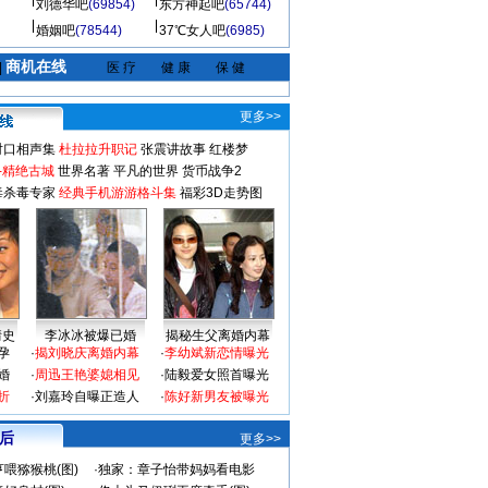
刘德华吧
(69854)
东方神起吧
(65744)
婚姻吧
(78544)
37℃女人吧
(6985)
商机在线
|
医 疗
健 康
保 健
更多>>
对口相声集
杜拉拉升职记
张震讲故事
红楼梦
-精绝古城
世界名著
平凡的世界
货币战争2
毒杀毒专家
经典手机游游格斗集
福彩3D走势图
情史
李冰冰被爆已婚
揭秘生父离婚内幕
孕
·
揭刘晓庆离婚内幕
·
李幼斌新恋情曝光
婚
·
周迅王艳婆媳相见
·
陆毅爱女照首曝光
折
·
刘嘉玲自曝正造人
·
陈好新男友被曝光
 后
更多>>
喂猕猴桃(图)
·
独家：章子怡带妈妈看电影