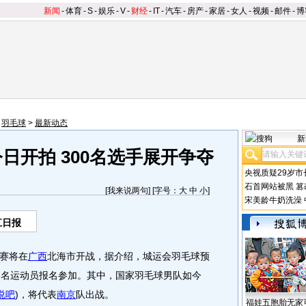
新闻
-
体育
-
S
-
娱乐
-
V
-
财经
-
IT
-
汽车
-
房产
-
家居
-
女人
-
视频
-
邮件
-
博
>
羽毛球
>
最新动态
新
日开拍 300名选手展开争夺
央视质疑29岁市
石首网站被黑
篡
[
我来说两句
] [字号：
大
中
小
]
宋美龄牛奶洗澡
江日报
赛将在
广西
北海市开战，据介绍，城运会羽毛球预
 多名运动员报名参加。其中，国家羽毛球男队如今
说吧
)
，将代表
南京
队出战。
福娃五胞胎无家