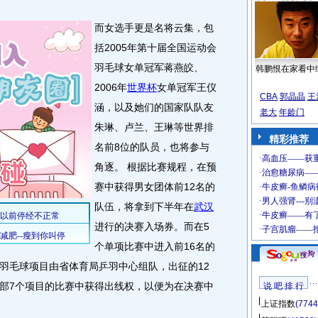
而女选手更是名将云集，包
括2005年第十届全国运动会
羽毛球女单冠军蒋燕皎、
韩鹏恨在家看中
2006年
世界杯
女单冠军王仪
CBA
郭晶晶
王
涵，以及她们的国家队队友
老大
年龄门
朱琳、卢兰、王琳等世界排
精彩推荐
名前8位的队员，也将参与
角逐。 根据比赛规程，在预
赛中获得男女团体前12名的
队伍，将拿到下半年在
武汉
进行的决赛入场券。而在5
个单项比赛中进入前16名的
羽毛球项目由省体育局乒羽中心组队，出征的12
部7个项目的比赛中获得出线权，以便为在决赛中
说 吧 排 行
上证指数
(7744