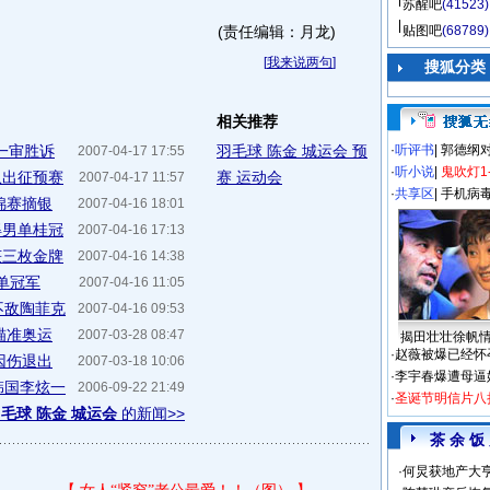
苏醒吧
(41523)
(责任编辑：月龙)
贴图吧
(68789)
[
我来说两句
]
搜狐分类
相关推荐
一审胜诉
羽毛球
陈金
城运会
预
·
听评书
|
郭德纲
2007-04-17 17:55
·
听小说
|
鬼吹灯1
队出征预赛
赛
运动会
2007-04-17 11:57
·
共享区
|
手机病
锦赛摘银
2007-04-16 18:01
得男单桂冠
2007-04-16 17:13
获三枚金牌
2007-04-16 14:38
单冠军
2007-04-16 11:05
不敌陶菲克
2007-04-16 09:53
瞄准奥运
2007-03-28 08:47
揭田壮壮徐帆
·
赵薇被爆已经怀
因伤退出
2007-03-18 10:06
·
李宇春爆遭母逼
韩国李炫一
2006-09-22 21:49
·
圣诞节明信片八
毛球 陈金 城运会
的新闻>>
茶 余 饭
·
何炅获地产大亨