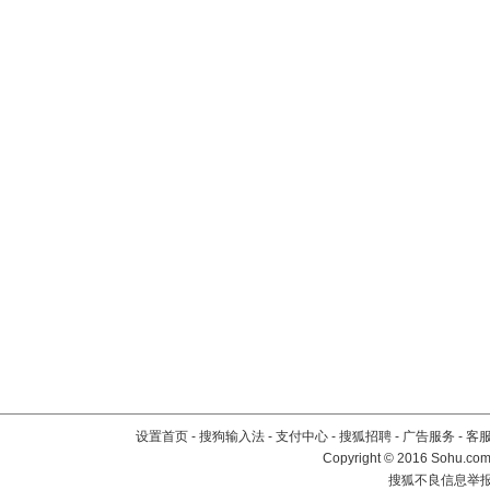
设置首页
-
搜狗输入法
-
支付中心
-
搜狐招聘
-
广告服务
-
客
Copyright
©
2016 Sohu.com 
搜狐不良信息举