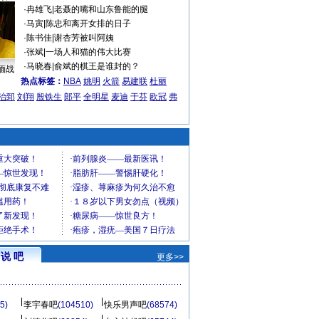
·
冉雄飞
|
老聂的嘴和山东鲁能的腿
·
马寅
|
陈忠和离开女排的日子
·
陈书佳
|
谢杏芳被叫阿姨
·
张斌
|
一场人和猫的伟大比赛
·
马晓春
|
俞斌的棋王是谁封的？
缅战
热点标签：
NBA
姚明
火箭
易建联
杜丽
治郅
刘翔
殷铁生
郎平
全明星
麦迪
于芬
欧冠
弗
说 吧
更多>>
5)
李宇春吧
(104510)
快乐男声吧
(68574)