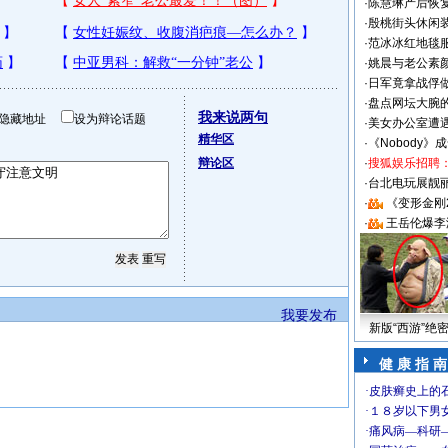
·
陈慧琳产后恢复
·
殷桃街头休闲装
·
范冰冰红地毯
·
姚晨与老公素
·
日军竟拿战俘
·
盘点网坛大腕
我来说两句
隐藏地址
设为辩论话题
·
美女办公室遭
精华区
·
《Nobody》
辩论区
·
搜狐娱乐招聘
·
台北电玩展靓丽S
·
《变形金刚
·
王岳伦爆李
我要发布
新版“西游”绝
健 康 指 南