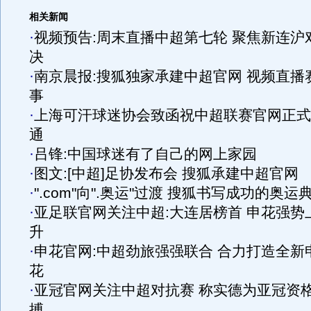
相关新闻
·
视频预告:周末直播中超第七轮 聚焦新连沪
决
·
南京晨报:搜狐独家承建中超官网 视频直播
事
·
上海可汗球迷协会致函祝中超联赛官网正式
通
·
吕锋:中国球迷有了自己的网上家园
·
图文:[中超]足协发布会 搜狐承建中超官网
·
".com"向".奥运"过渡 搜狐书写成功的奥运
·
亚足联官网关注中超:大连居榜首 申花强势
升
·
申花官网:中超劲旅强强联合 合力打造全新
花
·
亚冠官网关注中超对抗赛 称实德为亚冠资
搏