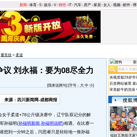
新闻
-
体育
-
S
-
娱乐
-
V
-
财经
-
IT
-
汽车
-
房产
-
家居
-
女人
-
视频
-
邮件
-
博
>
重竞技
>
柔道
新
争议 刘永福：要为08尽全力
央视质疑29岁市
石首网站被黑
篡
[
我来说两句
] [字号：
大
中
小
]
宋美龄牛奶洗澡
来源：四川新闻网-成都商报
会女子柔道+78公斤级决赛中，辽宁队双记分的解
军孙福明
(
孙福明新闻
,
孙福明说吧
)
相遇。在比赛一
谁想到一分钟之后，闫思睿只是轻轻地一推孙福
福娃五胞胎无家