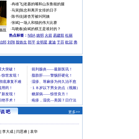
·
冉雄飞
|
老聂的嘴和山东鲁能的腿
·
马寅
|
陈忠和离开女排的日子
·
陈书佳
|
谢杏芳被叫阿姨
·
张斌
|
一场人和猫的伟大比赛
·
马晓春
|
俞斌的棋王是谁封的？
缅战
热点标签：
NBA
姚明
火箭
易建联
杜丽
治郅
刘翔
殷铁生
郎平
全明星
麦迪
于芬
欧冠
弗
说 吧
更多>>
|
李大成
|
闫思睿
|
袁华