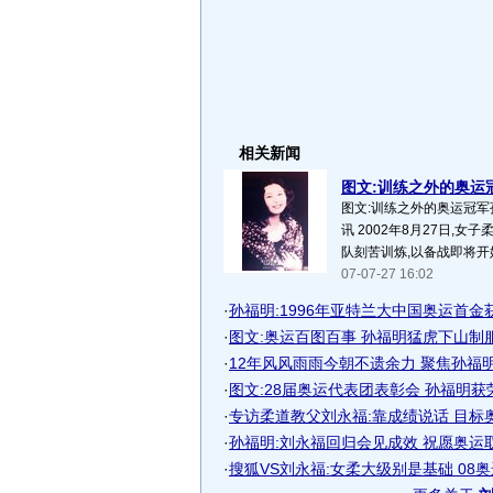
相关新闻
图文:训练之外的奥运冠
图文:训练之外的奥运冠军
讯 2002年8月27日,
队刻苦训炼,以备战即将开始
07-07-27 16:02
·
孙福明:1996年亚特兰大中国奥运首金
·
图文:奥运百图百事 孙福明猛虎下山制
·
12年风风雨雨今朝不遗余力 聚焦孙福明的
·
图文:28届奥运代表团表彰会 孙福明获
·
专访柔道教父刘永福:靠成绩说话 目标
·
孙福明:刘永福回归会见成效 祝愿奥运
·
搜狐VS刘永福:女柔大级别是基础 08