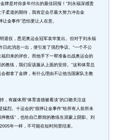
，金牌是对你多年付出的最佳回报！”刘永福深感责
女子柔道的期待，我肯定会尽最大努力冲击金
摔让金事件”恐怕更让人在意。
退役，悉尼奥运会冠军袁华复出。但对于刘永福
。昨日此消息一出，便引发了强烈争议。“一个不公
永福归来的评价。而他手下一帮准备出战奥运会的
秀的教练，我们应该服从上面的安排。”这和体育总
运会都拿了金牌，有什么理由不让他当国家队主教
，有媒体用“体育道德被看淡”的口吻关注这
是猛烈。十运会的“假摔让金事件”给所有人前所未
假摔教练”，也给自己辉煌的教练生涯蒙上阴影。刘
2005年一样，不可能在短时间里结束。