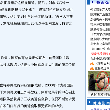
茶 余 饭
宁名将袁华后这样展望道。随后，刘永福话锋一
虽然集训队很快就要成立，但我们还不能立刻到北
·
何炅获地产大亨
·
陈慧琳产后恢复
修完，估计要到七八月份才能动身。”再次入京集
·
殷桃街头休闲装
，刘永福精挑细选出20名选手随同出发，阵容之
·
范冰冰红地毯
·
姚晨与老公素
·
日军竟拿战俘
·
盘点网坛大腕
·
美女办公室遭
·
《Nobody》
·
搜狐娱乐招聘
昨天，国家体育总局正式宣布：前美国队主教
·
台北电玩展靓丽S
·
《变形金刚
队技术教练，这也是中国跆拳道队引来的第二位韩
·
王岳伦爆李
赛并取得2银2铜的成绩。2000年作为美国跆
于为何再次引进外籍教练，体育总局拳跆中心副主
新版“西游”绝
道队虽然获得了三枚奥运会金牌，但要不断追求更
健 康 指 南
在家门口举行的奥运会取得更辉煌的成绩。