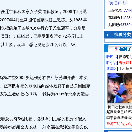
说 吧 排 行
上证指数
(7744
任辽宁队和国家女子柔道队教练，2006年3月退
苏醒吧
(41523)
007年4月重新担任国家队任主教练。从1988年
贴图吧
(68789)
，刘永福的弟子连续4次夺得女子柔道冠军，分别是：
搜狐分类
演项目）；庄晓岩，巴塞罗那奥运会72公斤以上
斤以上级；袁华，悉尼奥运会78公斤以上级。
·
听评书
|
郭德纲
·
听小说
|
鬼吹灯1
·
共享区
|
手机病
锦标赛暨2008奥运积分赛在江苏芜湖开战，本次
。正率队参赛的刘永福向媒体透露了自己杀回国家
队主教练信心满满：“我将为2008年北京奥运会
揭田壮壮徐帆
·
赵薇被爆已经怀
·
李宇春爆遭母逼
赛总共有5站比赛，必须拿到足够的积分才能入
·
圣诞节明信片八
场券都必须全力以赴！”刘永福在天津选手佟文仅