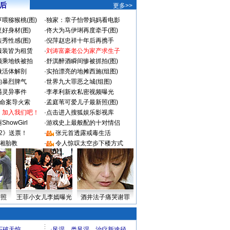
 后
更多>>
喂猕猴桃(图)
·
独家：章子怡带妈妈看电影
好身材(图)
·
佟大为马伊琍再度牵手(图)
秀性感(图)
·
倪萍赵忠祥十年后再携手
服装皆为租赁
·
刘涛富豪老公为家产求生子
颜乘地铁被拍
·
舒淇醉酒瞬间惨被抓拍(图)
做活体解剖
·
实拍漂亮的地摊西施(组图)
的暴烈脾气
·
世界九大罪恶之城(组图)
遇灵异事件
·
李孝利新欢私密视频曝光
成命案导火索
·
孟庭苇可爱儿子最新照(图)
：加入我们吧！
·
点击进入搜狐娱乐影视库
howGirl
·
游戏史上最般配的十对情侣
2》送票！
·
张元首透露戒毒生活
湘胎教
·
令人惊叹太空步下楼方式
密照
王菲小女儿李嫣曝光
酒井法子痛哭谢罪