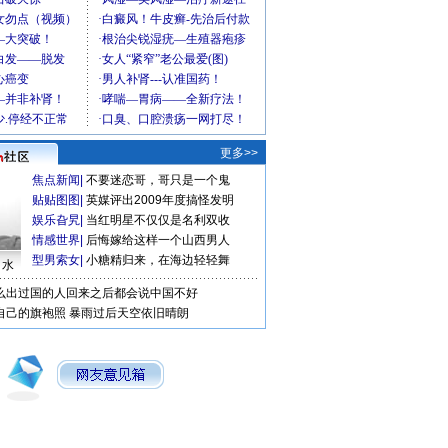
更多>>
焦点新闻
|
不要迷恋哥，哥只是一个鬼
贴贴图图
|
英媒评出2009年度搞怪发明
娱乐旮旯
|
当红明星不仅仅是名利双收
情感世界
|
后悔嫁给这样一个山西男人
型男索女
|
小糖精归来，在海边轻轻舞
口水
么出过国的人回来之后都会说中国不好
自己的旗袍照
暴雨过后天空依旧晴朗