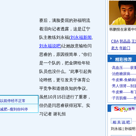
赛后，满脸委屈的孙福明流
着泪向记者透露，这是辽宁
韩鹏恨在家看中
队主教练刘永福
(
刘永福新闻
,
CBA
郭晶晶
王
刘永福说吧
)
让她故意输给闫
老大
年龄门
思睿的，原因很简单，“你们
精彩推荐
是一个队的，把金牌给年轻
队员也没什么。”此事引起舆
论哗然，更引发关于体育公
平竞争和道德良知的争议。
虽然10月15日进行了重赛，
但仍是闫思睿获得冠军。实
习记者 谢礼恒
相 关 说 吧
刘永福
|
孙福明