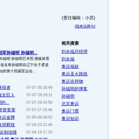
(责任编辑：小厉)
[
我来说两句
]
相关搜索
刘永福总经理
军孙福明 孙福明...
孙福明 孙福明艺术照 搜狐体育
刘永福
女子柔道名将孙福明在辽宁女子柔道
奥运福娃
的第十四届亚运会...
奥运圣火路线
奥运吉祥物
获得者
07-07-30 18:49
孙福明的博客
服女巨人
07-07-29 20:11
孙福明
...
07-07-29 10:50
北京奥运
荣誉奖章
07-07-27 15:46
奥运门票
奥运金牌
07-05-08 08:52
奥运知识
取得辉煌
07-04-23 21:46
奥运创佳绩
07-04-19 17:10