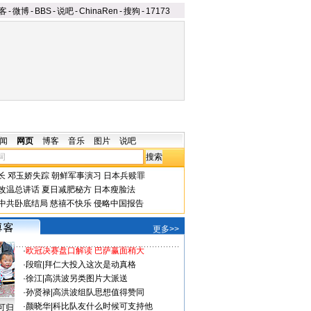
客
-
微博
-
BBS
-
说吧
-
ChinaRen
-
搜狗
-
17173
闻
网页
博客
音乐
图片
说吧
长
邓玉娇失踪
朝鲜军事演习
日本兵赎罪
改温总讲话
夏日减肥秘方
日本瘦脸法
中共卧底结局
慈禧不快乐
侵略中国报告
更多>>
·
欧冠决赛盘口解读 巴萨赢面稍大
·
段暄
|
拜仁大投入这次是动真格
·
徐江
|
高洪波另类图片大派送
·
孙贤禄
|
高洪波组队思想值得赞同
·
颜晓华
|
科比队友什么时候可支持他
可归