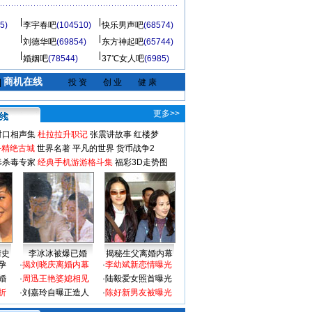
5)
李宇春吧
(104510)
快乐男声吧
(68574)
刘德华吧
(69854)
东方神起吧
(65744)
婚姻吧
(78544)
37℃女人吧
(6985)
商机在线
|
投 资
创 业
健 康
更多>>
对口相声集
杜拉拉升职记
张震讲故事
红楼梦
-精绝古城
世界名著
平凡的世界
货币战争2
毒杀毒专家
经典手机游游格斗集
福彩3D走势图
情史
李冰冰被爆已婚
揭秘生父离婚内幕
孕
·
揭刘晓庆离婚内幕
·
李幼斌新恋情曝光
婚
·
周迅王艳婆媳相见
·
陆毅爱女照首曝光
折
·
刘嘉玲自曝正造人
·
陈好新男友被曝光