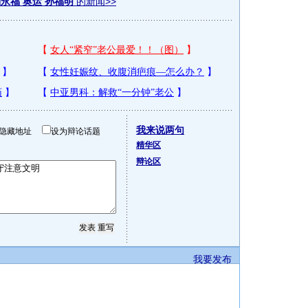
永福 奥运 孙福明
的新闻>>
我来说两句
隐藏地址
设为辩论话题
精华区
辩论区
我要发布