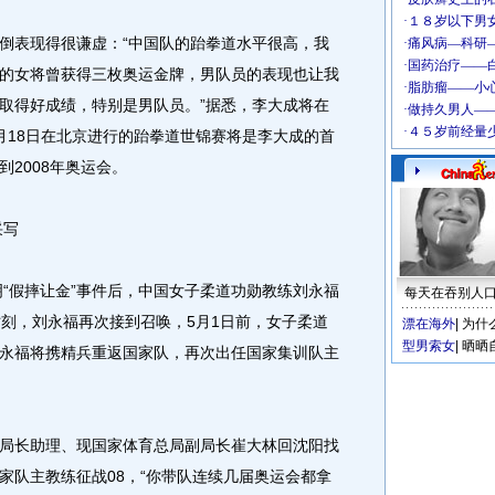
表现得很谦虚：“中国队的跆拳道水平很高，我
的女将曾获得三枚奥运金牌，男队员的表现也让我
取得好成绩，特别是男队员。”据悉，李大成将在
月18日在北京进行的跆拳道世锦赛将是李大成的首
2008年奥运会。
采写
假摔让金”事件后，中国女子柔道功勋教练刘永福
每天在吞别人
时刻，刘永福再次接到召唤，5月1日前，女子柔道
漂在海外
|
为什
型男索女
|
晒晒
永福将携精兵重返国家队，再次出任国家集训队主
长助理、现国家体育总局副局长崔大林回沈阳找
家队主教练征战08，“你带队连续几届奥运会都拿