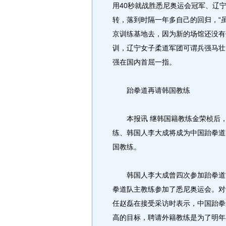
用40秒就战胜悉尼奥运会冠军、辽
转，落到时隔一年多自己的回归，“
京训练基地去，因为新的场馆还没有
训，辽宁女子柔道军团可谓兵强马壮
强在国内首屈一指。
跆拳道再请韩国教练
本报讯 继韩国籍教练金荣桢后，
练、韩国人李大成将成为中国跆拳道
国教练。
韩国人李大成曾四次参加跆拳道世锦
拳道队主教练参加了悉尼奥运会。对
任赵磊在接受采访时表示，中国跆拳
高的目标，聘请外籍教练是为了明年