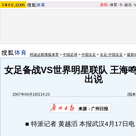
新闻
-
体育
-
S
-
娱乐
-
阿迪达斯搜狐体育
>
中国足球
>
中国女足
>
女足-中国女足
>
最新
女足备战VS世界明星联队 王海
出说
2007年04月18日14:23
[
我来
来源：广州日报
■ 特派记者 黄越滔 本报武汉4月17日电