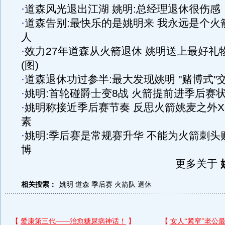
·
道森风光退出江湖 姚明:总经理退休很伤感
·
道森告别:最快乐的是姚明来 我永远是个火
人
·
效力27年道森从火箭退休 姚明送上最好礼
(图)
·
道森退休功过参半:最大发现姚明 "赌博式"
·
姚明:首轮碰爵士变8战 火箭提前进季后赛
·
姚明称接近季后赛节奏 反思火箭姚麦之外X
素
·
姚明:季后赛是常规赛升华 不能为火箭刺头
博
更多关于
相关搜索：
姚明
道森
季后赛
火箭队
退休