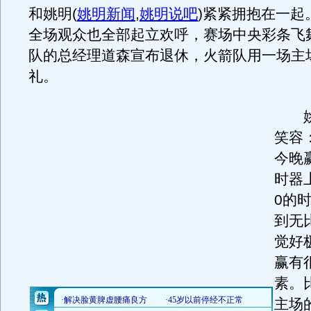
和姚明
(
姚明新闻
,
姚明说吧
)
紧紧拥抱在一起
全场观众也全部起立欢呼，赛场中央彩条飞
队的总经理道森宣布退休，火箭队用一场主
礼。
姚
笑容
今晚
时器
0的
到无
觉好
赢有
素。
主场