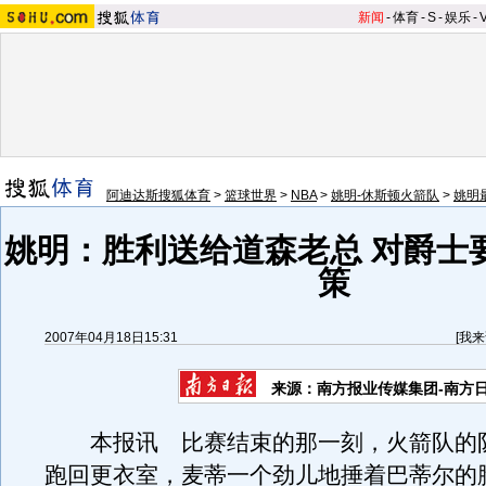
新闻
-
体育
-
S
-
娱乐
-
阿迪达斯搜狐体育
>
篮球世界
>
NBA
>
姚明-休斯顿火箭队
>
姚明
姚明：胜利送给道森老总 对爵士
策
2007年04月18日15:31
[
我来
来源：南方报业传媒集团-南方
本报讯 比赛结束的那一刻，火箭队的
跑回更衣室，麦蒂一个劲儿地捶着巴蒂尔的