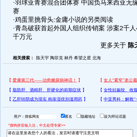
·
羽球亚青赛混合团体赛 中国负马来西亚无
赛
·
鸡蛋里挑骨头:金庸小说的另类阅读
·
青岛破获首起外国人组织传销案 涉案2千人
千万元
更多关于
陈
相关搜索：
陈天宇
陶菲克
林丹
希望之星
北海
用户：
匿名
隐藏地址
设为辩论话题
*搜狗拼音输入法，中文处理专家>>