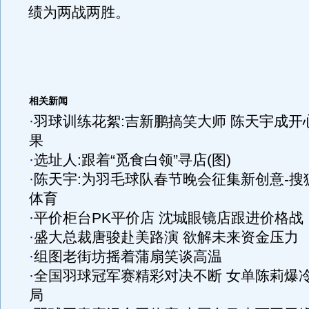
绩为两战两胜。
相关新闻
·
羽球训练花絮:吉新鹏搞笑大师 陈天宇成开
果
·
选址人:跟着“觅食白领”寻店(图)
·
陈天宇:为羽毛球队春节晚会征集新创意-搜
体育
·
平价柜台PK平价店 沈城眼镜店跟进价格战
·
盛大总裁唐骏赴美路演 欲解未来资金压力
·
组图老街坊摇着蒲扇笑谈高温
·
全国羽球冠军赛精彩对决不断 女单陈莉爆
局