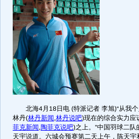
北海4月18日电 (特派记者 李旭)“从我
林丹
(
林丹新闻
,
林丹说吧
)
现在的综合实力应
菲克新闻
,
陶菲克说吧
)
之上。”中国羽球二队
天宇说道。六城会预赛第二天上午，陈天宇