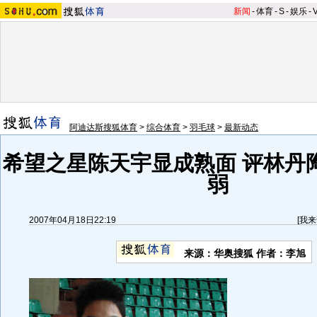
新闻
-
体育
-
S
-
娱乐
-
阿迪达斯搜狐体育
>
综合体育
>
羽毛球
>
最新动态
希望之星陈天宇显成熟面 评林丹
弱
2007年04月18日22:19
[
我来
来源：华奥搜狐 作者：李旭