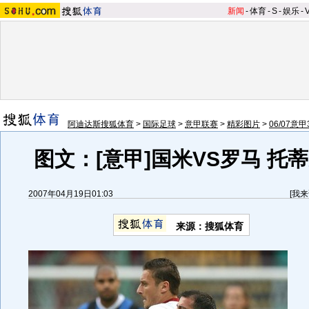
新闻
-
体育
-
S
-
娱乐
-
阿迪达斯搜狐体育
>
国际足球
>
意甲联赛
>
精彩图片
>
06/07意
图文：[意甲]国米VS罗马 托
2007年04月19日01:03
[
我来
来源：搜狐体育