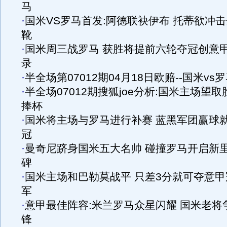
马
·
国米VS罗马首发:阿德联袂伊布 托蒂欲冲击
靴
·
国米周三战罗马 获胜将提前六轮夺冠创意
录
·
半全场第07012期04月18日欧赔--国米vs
·
半全场07012期搜狐joe分析:国米主场望取
捧杯
·
国米将主场与罗马进行补赛 蓝黑军团赢球
冠
·
曼奇尼跻身国米五大名帅 碰撞罗马开启新
碑
·
国米主场和巴勒莫战平 只差3分就可夺意甲
军
·
意甲最佳阵容:米兰罗马众星闪耀 国米老将
锋