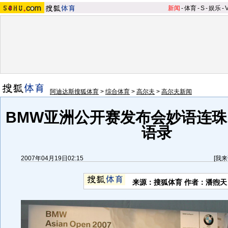
新闻
-
体育
-
S
-
娱乐
-
阿迪达斯搜狐体育
>
综合体育
>
高尔夫
>
高尔夫新闻
BMW亚洲公开赛发布会妙语连珠
语录
2007年04月19日02:15
[
我来
来源：搜狐体育 作者：潘煦天