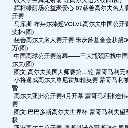
·
教大学生舞龙射箭 让高尔夫进入校园(图)
·
挥杆绿荫场公益聚爱心 07慈善高尔夫名人
开赛
·
马库斯·布莱尔捧起VOLVL高尔夫中国公开
奖杯(图)
·
慈善高尔夫名人赛开赛 宋庆龄基金会获捐3
万(图)
·
中国高球公开赛落幕——三大瓶颈困扰中国
尔夫(图)
·
图文:高尔夫美国大师赛第二轮 蒙哥马利无
·
小将逞威高尔夫尊尼霍加精英赛 蒙哥马利
昏
·
高尔夫亚洲公开赛4月开幕 蒙哥马利张连伟
赛
·
图文:巴巴多斯高尔夫世界杯 蒙哥马利失望
极