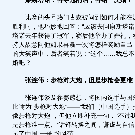
康斯塔诺：再夺冠的话，再结一次婚？
比赛的头号热门古森被问到如何才能在
胜利时，他巧妙地回答：“应该去问康斯塔诺
塔诺去年获得了冠军，赛后他举办了婚礼，
持人故意问他如果再赢一次将怎样奖励自己
的大笑声中，后者笑着说：“这个……我总
婚吧？”
张连伟：步枪对大炮，但是步枪会更准
张连伟谈及参赛感想，将国内选手与国
比喻为“步枪对大炮”——“我们（中国选手
像步枪对大炮”，但他立即补充一句：“不过
是步枪准一点。”话锋转换之间，谦虚与自
示了中国“一哥”的风范。