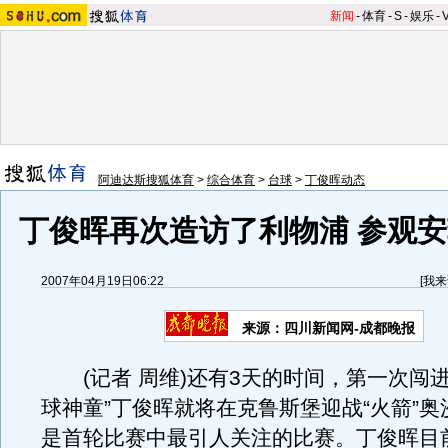
新闻
-
体育
-
S
-
娱乐
-
阿迪达斯搜狐体育
>
综合体育
>
台球
>
丁俊晖动态
丁俊晖再次造访了利物浦 参观
2007年04月19日06:22
[
我来
来源：四川新闻网-成都晚报
(记者 周维)还有3天的时间，第一次闯进
球神童”丁俊晖就将在克鲁斯堡迎战“火箭”
是首轮比赛中最引人关注的比赛。丁俊晖目