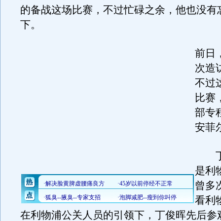
的备战这场比赛，不过忙碌之余，他也没有
下。
前日
次造
不过
比赛
部专
安菲
丁
是利
曾多
看利
在利物浦公关人员的引领下，丁俊晖先后参