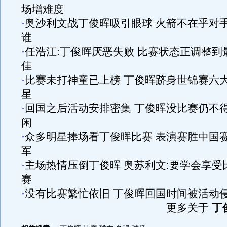
场增难度
·
奥沙利文战丁俊晖吸引眼球 火箭不在乎对
谁
·
任浩江:丁俊晖厌恶失败 比赛状态正调整到
佳
·
比赛未打神童已上榜 丁俊晖跻身世锦赛六
星
·
回国之后活动安排密集 丁俊晖没比赛仍不
闲
·
众多明星捧场看丁俊晖比赛 表演赛胜中国
军
·
主场热情压倒丁俊晖 奥苏利文:要学会享受
赛
·
没有比赛繁忙依旧 丁俊晖回国时间被活动
更多关于
丁