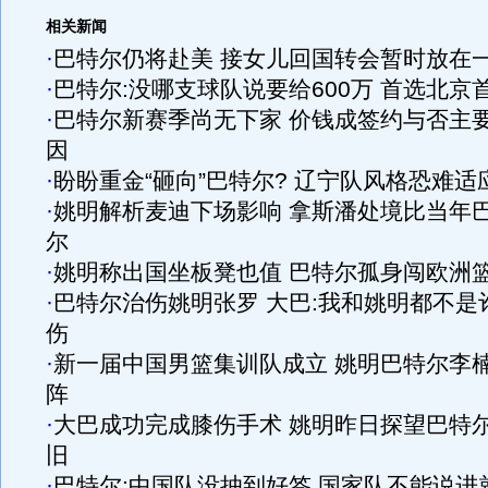
相关新闻
·
巴特尔仍将赴美 接女儿回国转会暂时放在
·
巴特尔:没哪支球队说要给600万 首选北京
·
巴特尔新赛季尚无下家 价钱成签约与否主
因
·
盼盼重金“砸向”巴特尔? 辽宁队风格恐难适
·
姚明解析麦迪下场影响 拿斯潘处境比当年
尔
·
姚明称出国坐板凳也值 巴特尔孤身闯欧洲
·
巴特尔治伤姚明张罗 大巴:我和姚明都不是
伤
·
新一届中国男篮集训队成立 姚明巴特尔李
阵
·
大巴成功完成膝伤手术 姚明昨日探望巴特
旧
·
巴特尔:中国队没抽到好签 国家队不能说进