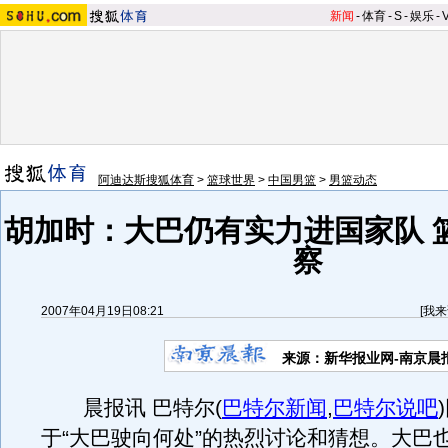
新闻
-
体育
-
S
-
娱乐
-
阿迪达斯搜狐体育
>
篮球世界
>
中国男篮
>
男篮动态
胡加时：大巴仍有实力进国家队 
察
2007年04月19日08:21
[
我来
来源：新华报业网-南京晨
晨报讯 巴特尔
(
巴特尔新闻
,
巴特尔说吧
)
于“大巴驶向何处”的热烈讨论和猜想。大巴