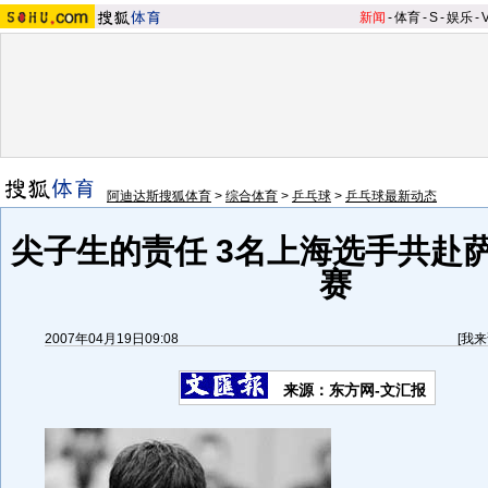
新闻
-
体育
-
S
-
娱乐
-
阿迪达斯搜狐体育
>
综合体育
>
乒乓球
>
乒乓球最新动态
尖子生的责任 3名上海选手共赴
赛
2007年04月19日09:08
[
我来
来源：东方网-文汇报