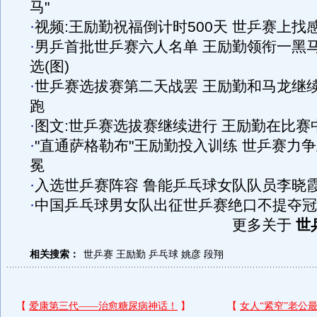
马"
·
视频:王励勤祝福倒计时500天 世乒赛上找
·
男乒首批世乒赛六人名单 王励勤领衔一黑
选(图)
·
世乒赛选拔赛第二天战罢 王励勤和马龙继
跑
·
图文:世乒赛选拔赛继续进行 王励勤在比赛
·
"直通萨格勒布"王励勤投入训练 世乒赛力
冕
·
入选世乒赛阵容 鲁能乒乓球女队队员李晓
·
中国乒乓球男女队出征世乒赛绝口不提夺冠
更多关于
世
相关搜索：
世乒赛
王励勤
乒乓球
姚彦
段翔