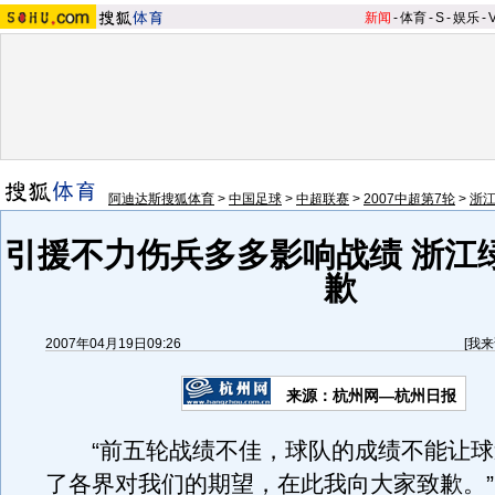
新闻
-
体育
-
S
-
娱乐
-
阿迪达斯搜狐体育
>
中国足球
>
中超联赛
>
2007中超第7轮
>
浙江
引援不力伤兵多多影响战绩 浙江
歉
2007年04月19日09:26
[
我来
来源：杭州网—杭州日报
“前五轮战绩不佳，球队的成绩不能让球
了各界对我们的期望，在此我向大家致歉。