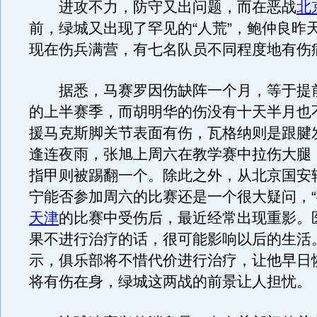
进攻不力，防守又出问题，而在恶战
北
前，绿城又出现了罕见的“人荒”，鲍仲良昨
现在伤兵满营，有七名队员不同程度地有伤
据悉，马赛罗因伤缺阵一个月，等于提
的上半赛季，而胡明华的伤没有十天半月也
援马克斯脚关节表面有伤，瓦格纳则是跟腱
逢连夜雨，张旭上周六在教学赛中拉伤大腿
指甲则被踢翻一个。除此之外，从北京国安
宁能否参加周六的比赛还是一个很大疑问，
天津
的比赛中受伤后，最近经常出现重影。
果不进行治疗的话，很可能影响以后的生活
示，俱乐部将不惜代价进行治疗，让他早日
将有伤在身，绿城这两战的前景让人担忧。