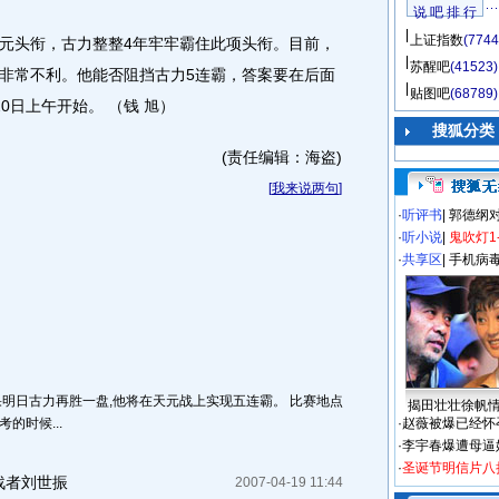
说 吧 排 行
上证指数
(7744
元头衔，古力整整4年牢牢霸住此项头衔。目前，
苏醒吧
(41523)
非常不利。他能否阻挡古力5连霸，答案要在后面
贴图吧
(68789)
0日上午开始。 （钱 旭）
搜狐分类
(责任编辑：海盗)
[
我来说两句
]
·
听评书
|
郭德纲
·
听小说
|
鬼吹灯1
·
共享区
|
手机病
果明日古力再胜一盘,他将在天元战上实现五连霸。 比赛地点
揭田壮壮徐帆
的时候...
·
赵薇被爆已经怀
·
李宇春爆遭母逼
·
圣诞节明信片八
战者刘世振
2007-04-19 11:44