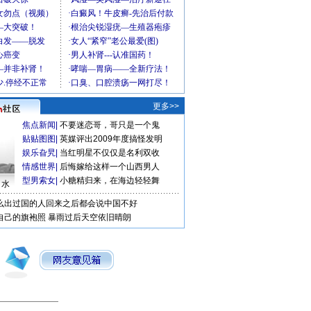
更多>>
焦点新闻
|
不要迷恋哥，哥只是一个鬼
贴贴图图
|
英媒评出2009年度搞怪发明
娱乐旮旯
|
当红明星不仅仅是名利双收
情感世界
|
后悔嫁给这样一个山西男人
型男索女
|
小糖精归来，在海边轻轻舞
口水
么出过国的人回来之后都会说中国不好
自己的旗袍照
暴雨过后天空依旧晴朗