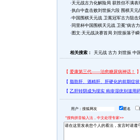
·
天元战古力化解险局 获胜但不满表
·
执白中盘击败刘世振六段 围棋天元
·
中国围棋天元战 卫冕冠军古力阻击
·
同里杯中国围棋天元战 卫冕“病古力
·
图文:天元战决赛首局 刘世振落子瞬
相关搜索：
天元战
古力
刘世振
中
用户：
匿名
*搜狗拼音输入法，中文处理专家>>