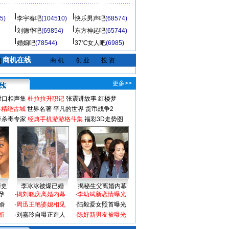
5)
李宇春吧
(104510)
快乐男声吧
(68574)
刘德华吧
(69854)
东方神起吧
(65744)
婚姻吧
(78544)
37℃女人吧
(6985)
商机在线
|
商 机
创 业
投 资
更多>>
对口相声集
杜拉拉升职记
张震讲故事
红楼梦
-精绝古城
世界名著
平凡的世界
货币战争2
毒杀毒专家
经典手机游游格斗集
福彩3D走势图
情史
李冰冰被爆已婚
揭秘生父离婚内幕
孕
·
揭刘晓庆离婚内幕
·
李幼斌新恋情曝光
婚
·
周迅王艳婆媳相见
·
陆毅爱女照首曝光
折
·
刘嘉玲自曝正造人
·
陈好新男友被曝光