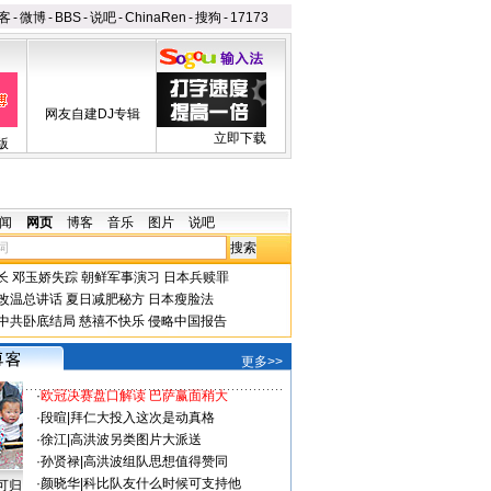
客
-
微博
-
BBS
-
说吧
-
ChinaRen
-
搜狗
-
17173
网友自建DJ专辑
立即下载
版
闻
网页
博客
音乐
图片
说吧
长
邓玉娇失踪
朝鲜军事演习
日本兵赎罪
改温总讲话
夏日减肥秘方
日本瘦脸法
中共卧底结局
慈禧不快乐
侵略中国报告
更多>>
·
欧冠决赛盘口解读 巴萨赢面稍大
·
段暄
|
拜仁大投入这次是动真格
·
徐江
|
高洪波另类图片大派送
·
孙贤禄
|
高洪波组队思想值得赞同
·
颜晓华
|
科比队友什么时候可支持他
可归