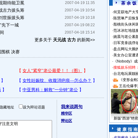
现期待能卫冕
2007-04-19 11:35
茶 余 饭
战古力拔头筹
2007-04-19 10:54
·
何炅获地产大亨
刘世振拔头筹
2007-04-19 10:18
·
陈慧琳产后恢复
·
殷桃街头休闲装
”先下一城
2007-04-19 08:22
·
范冰冰红地毯
间
2007-04-18 15:14
·
姚晨与老公素
更多关于
天元战 古力
的新闻>>
·
日军竟拿战俘
·
盘点网坛大腕
国围棋
决赛
·
美女办公室遭
·
《Nobody》
·
搜狐娱乐招聘
·
台北电玩展靓丽S
·
《变形金刚
·
王岳伦爆李
我来说两句
隐藏地址
设为辩论话题
精华区
新版“西游”绝
辩论区
健 康 指 南