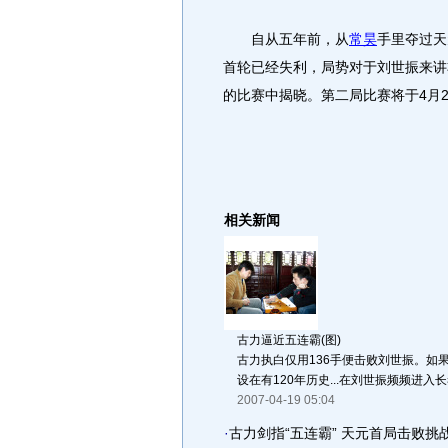
自从五年前，从
常昊
手里夺过天
首轮已经失利，局势对于刘世振来讲
的比赛中揭晓。第二局比赛将于4月2
相关新闻
古力逼近五连霸(图)
古力执白仅用136手便击败刘世振。如
设在有120年历史...在刘世振频频进入长考
2007-04-19 05:04
·
古力剑指“五连霸” 天元首局击败挑