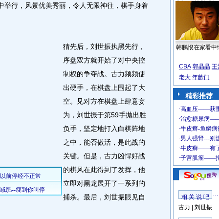
中举行，风景优美秀丽，令人无限神往，棋手身着
猜先后，刘世振执黑先行，
韩鹏恨在家看中
序盘双方就开始了对中央控
CBA
郭晶晶
王
制权的争夺战。古力频频使
老大
年龄门
出硬手，在棋盘上围起了大
精彩推荐
空。见对方在棋盘上肆意妄
为，刘世振于第59手抛出胜
负手，坚定地打入白棋阵地
之中，能否做活，是此战的
关键。但是，古力凶悍好战
的棋风在此得到了发挥，他
立即对黑龙展开了一系列的
捕杀。最后，刘世振眼见自
相 关 说 吧
古力
|
刘世振