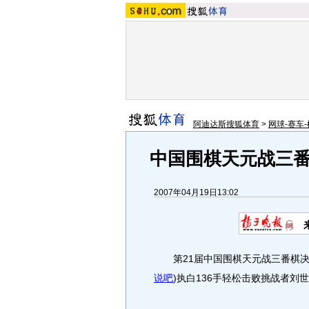
阿迪达斯搜狐体育
>
网球-赛车-
中国围棋天元战三
2007年04月19日13:02
第21届中国围棋天元战三番棋决
说吧
)
执白136手轻松击败挑战者刘