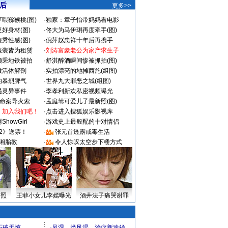
 后
更多>>
喂猕猴桃(图)
·
独家：章子怡带妈妈看电影
好身材(图)
·
佟大为马伊琍再度牵手(图)
秀性感(图)
·
倪萍赵忠祥十年后再携手
服装皆为租赁
·
刘涛富豪老公为家产求生子
颜乘地铁被拍
·
舒淇醉酒瞬间惨被抓拍(图)
做活体解剖
·
实拍漂亮的地摊西施(组图)
的暴烈脾气
·
世界九大罪恶之城(组图)
遇灵异事件
·
李孝利新欢私密视频曝光
成命案导火索
·
孟庭苇可爱儿子最新照(图)
：加入我们吧！
·
点击进入搜狐娱乐影视库
howGirl
·
游戏史上最般配的十对情侣
2》送票！
·
张元首透露戒毒生活
湘胎教
·
令人惊叹太空步下楼方式
密照
王菲小女儿李嫣曝光
酒井法子痛哭谢罪