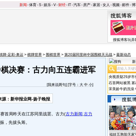
新闻
-
体育
-
S
-
娱乐
-
V
-
财经
-
IT
-
汽车
-
房产
-
家居
-
女人
-
视频
-
邮件
-
博
搜狐博客玩弄
棋牌-足彩-奥运
>
棋牌世界
>
围棋世界
>
第20届同里杯中国围棋天元战
>
最新动态
新
番棋决赛：古力向五连霸进军
央视质疑29岁市
石首网站被黑
篡
[
我来说两句
] [字号：
大
中
小
]
宋美龄牛奶洗澡
来源：新华报业网-扬子晚报
赛首局昨天在江苏同里战罢。古力
(
古力新闻
,
古力
世振，先拔头筹。
福娃五胞胎无家