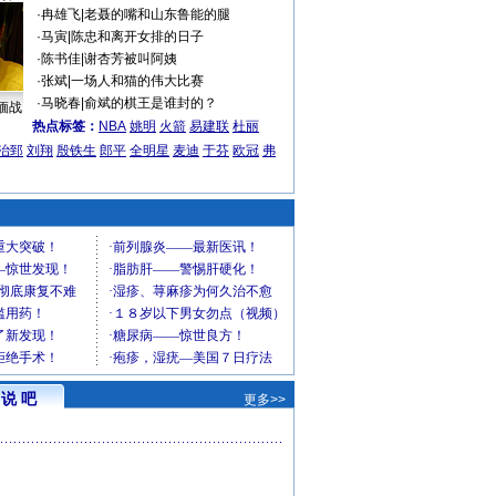
·
冉雄飞
|
老聂的嘴和山东鲁能的腿
·
马寅
|
陈忠和离开女排的日子
·
陈书佳
|
谢杏芳被叫阿姨
·
张斌
|
一场人和猫的伟大比赛
·
马晓春
|
俞斌的棋王是谁封的？
缅战
热点标签：
NBA
姚明
火箭
易建联
杜丽
治郅
刘翔
殷铁生
郎平
全明星
麦迪
于芬
欧冠
弗
说 吧
更多>>