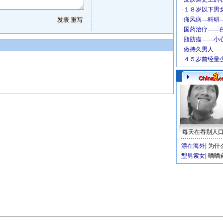
每天在吞别人
漂在海外
|
为什
型男索女
|
晒晒