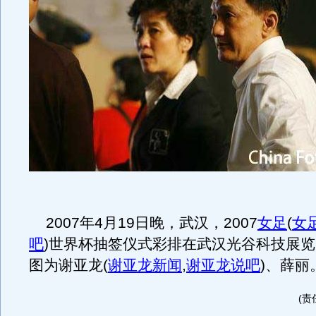
2007年4月19日晚，武汉，2007
女足
(
女
吧
)
世界杯抽签仪式彩排在武汉光谷科技展览
图为谢亚龙
(
谢亚龙新闻
,
谢亚龙说吧
)
、薛丽
(责