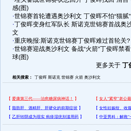
感(图)
·
世锦赛首轮遭遇奥沙利文 丁俊晖不怕“猫腻”
·
丁俊晖变身红军队长 斯诺克世锦赛首战奥
文
·
重庆晚报:斯诺克世锦赛丁俊晖难过首轮关?
·
世锦赛迎战奥沙利文 备战“火箭”丁俊晖禁
球(图)
更多关于
丁
相关搜索：
丁俊晖
斯诺克
世锦赛
火箭
奥沙利文