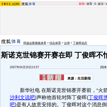
新闻
-
体育
-
S
-
娱乐
-
阿迪达斯搜狐体育
>
综合体育
>
台球
>
丁俊晖动态
斯诺克世锦赛开赛在即 丁俊晖不
2007年04月20日13:57
[
我来
来源：生活新报
新华社电 在斯诺克世锦赛开赛前，“火箭
沙利文说吧
)
声称他首轮对阵丁俊晖
(
丁俊晖
吧
)
是有人故意安排的。丁俊晖对这个消息倒