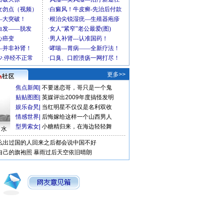
更多>>
焦点新闻
|
不要迷恋哥，哥只是一个鬼
贴贴图图
|
英媒评出2009年度搞怪发明
娱乐旮旯
|
当红明星不仅仅是名利双收
情感世界
|
后悔嫁给这样一个山西男人
型男索女
|
小糖精归来，在海边轻轻舞
口水
么出过国的人回来之后都会说中国不好
自己的旗袍照
暴雨过后天空依旧晴朗