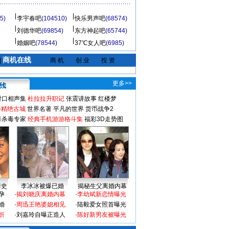
5)
李宇春吧
(104510)
快乐男声吧
(68574)
刘德华吧
(69854)
东方神起吧
(65744)
婚姻吧
(78544)
37℃女人吧
(6985)
商机在线
|
商 机
创 业
投 资
更多>>
对口相声集
杜拉拉升职记
张震讲故事
红楼梦
-精绝古城
世界名著
平凡的世界
货币战争2
毒杀毒专家
经典手机游游格斗集
福彩3D走势图
情史
李冰冰被爆已婚
揭秘生父离婚内幕
孕
·
揭刘晓庆离婚内幕
·
李幼斌新恋情曝光
婚
·
周迅王艳婆媳相见
·
陆毅爱女照首曝光
折
·
刘嘉玲自曝正造人
·
陈好新男友被曝光