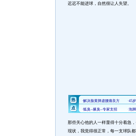
迟迟不能进球，自然很让人失望。
那些关心他的人一样显得十分着急，
现状，我觉得很正常，每一支球队都