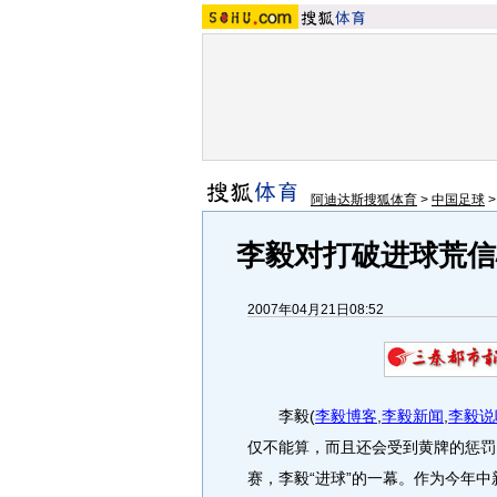
阿迪达斯搜狐体育
>
中国足球
李毅对打破进球荒信
2007年04月21日08:52
李毅
(
李毅博客
,
李毅新闻
,
李毅说
仅不能算，而且还会受到黄牌的惩罚
赛，李毅“进球”的一幕。作为今年