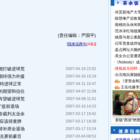
茶 余 饭
·
何炅获地产大亨
·
陈慧琳产后恢复
·
殷桃街头休闲装
·
范冰冰红地毯
(责任编辑：严国平)
·
姚晨与老公素
·
日军竟拿战俘
[
我来说两句
(4条)
]
·
盘点网坛大腕
·
美女办公室遭
·
《Nobody》
德打破进球荒
·
搜狐娱乐招聘
2007-04-19 22:02
·
台北电玩展靓丽S
期待强力外援
2007-04-16 15:19
·
《变形金刚
森特进球正常
2007-04-11 10:47
·
王岳伦爆李
的期望和信任
2007-04-07 11:09
有望破进球荒
2007-04-06 11:52
”提前退场
2007-03-19 14:23
奈裁判太业余
2007-03-17 19:42
新版“西游”绝
摔应该得黄牌
2007-03-17 19:39
替补席全退场
2007-03-17 15:24
健 康 指 南
难兑赛前豪言
2007-03-04 08:53