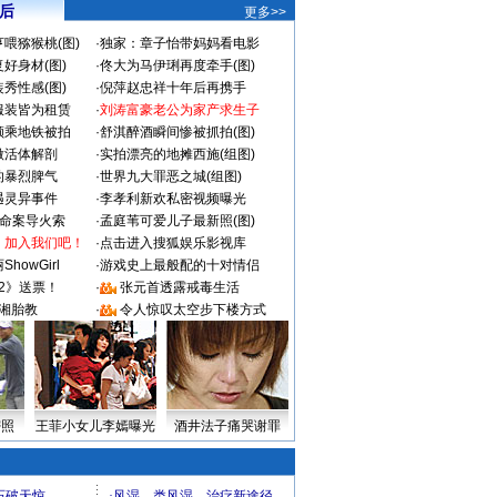
 后
更多>>
喂猕猴桃(图)
·
独家：章子怡带妈妈看电影
好身材(图)
·
佟大为马伊琍再度牵手(图)
秀性感(图)
·
倪萍赵忠祥十年后再携手
服装皆为租赁
·
刘涛富豪老公为家产求生子
颜乘地铁被拍
·
舒淇醉酒瞬间惨被抓拍(图)
做活体解剖
·
实拍漂亮的地摊西施(组图)
的暴烈脾气
·
世界九大罪恶之城(组图)
遇灵异事件
·
李孝利新欢私密视频曝光
成命案导火索
·
孟庭苇可爱儿子最新照(图)
：加入我们吧！
·
点击进入搜狐娱乐影视库
howGirl
·
游戏史上最般配的十对情侣
2》送票！
·
张元首透露戒毒生活
湘胎教
·
令人惊叹太空步下楼方式
密照
王菲小女儿李嫣曝光
酒井法子痛哭谢罪