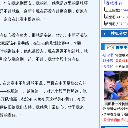
。年初我来到西安，我的第一感觉是这里的足球环
说 吧 排 行
上证指数
(7744
只不过就像一台新车现在还没有过磨合期，所以有
苏醒吧
(41523)
一定会在比赛中提速的。”
贴图吧
(68789)
搜狐分类
信心没有努力，那就是妄谈。对此，中新浐灞队
大家应该有目共睹，在过去的几场比赛中，李毅一
时的训练中，他也很投入，现在迟迟不能进球，就
·
听评书
|
郭德纲
和全队融合到一起。不过，我对李毅十分有信
·
听小说
|
鬼吹灯1
·
共享区
|
手机病
，在比赛中不能进球不说，而且在中国足协公布的
”——犯规第一、越位第一，对此李毅同样豁达，他
是球队输赢，都没有人像今天这样关心我们，今天
揭田壮壮徐帆
候依旧给我们支持，我感觉非常信心，对于我来
·
赵薇被爆已经怀
·
李宇春爆遭母逼
辞的责任。”
·
圣诞节明信片八