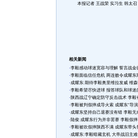
本报记者 王战荣 实习生 韩太召
相关新闻
·
李毅感动球迷宽容与理解 誓言战金
·
李毅面临信任危机 两连败令成耀东
·
成耀东:期待李毅奥里维拉发威 维
·
李毅希望尽快进球 报答球队和球迷
·
陕西战辽宁确定防守反击战术 李毅
·
李毅被判假摔成导火索 成耀东“导演
·
成耀东坚持自己退赛没有错 李毅无
·
陆俊:成耀东行为并非罢赛 李毅假
·
李毅被吹假摔陕西不满 成耀东带头
·
成耀东:李毅暗藏玄机 大帝战旧主