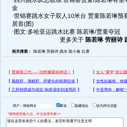
·
四川跳水队总教练:世锦赛贾童/陈若琳有望
金
·
世锦赛跳水女子双人10米台 贾童陈若琳预
居首(图)
·
图文:多哈亚运跳水比赛 陈若琳/贾童夺冠
更多关于
陈若琳 劳丽诗 
相关搜索：
陈若琳
劳丽诗
跳水
陈小春
比赛
用户：
匿名
隐藏地址
设为辩论话题
*搜狗拼音输入法，中文处理专家>>