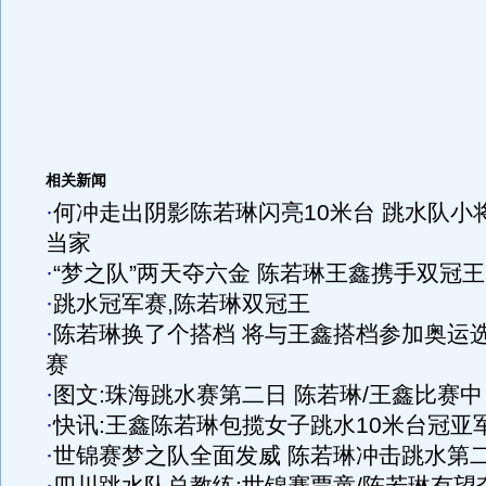
相关新闻
·
何冲走出阴影陈若琳闪亮10米台 跳水队小
当家
·
“梦之队”两天夺六金 陈若琳王鑫携手双冠王
·
跳水冠军赛,陈若琳双冠王
·
陈若琳换了个搭档 将与王鑫搭档参加奥运
赛
·
图文:珠海跳水赛第二日 陈若琳/王鑫比赛中
·
快讯:王鑫陈若琳包揽女子跳水10米台冠亚
·
世锦赛梦之队全面发威 陈若琳冲击跳水第