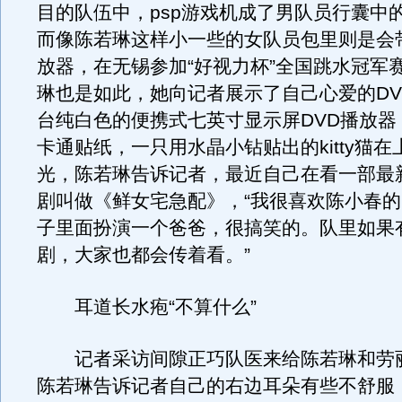
目的队伍中，psp游戏机成了男队员行囊中
而像陈若琳这样小一些的女队员包里则是会带
放器，在无锡参加“好视力杯”全国跳水冠军
琳也是如此，她向记者展示了自己心爱的DV
台纯白色的便携式七英寸显示屏DVD播放器
卡通贴纸，一只用水晶小钻贴出的kitty猫
光，陈若琳告诉记者，最近自己在看一部最
剧叫做《鲜女宅急配》，“我很喜欢陈小春
子里面扮演一个爸爸，很搞笑的。队里如果
剧，大家也都会传着看。”
耳道长水疱“不算什么”
记者采访间隙正巧队医来给陈若琳和劳
陈若琳告诉记者自己的右边耳朵有些不舒服