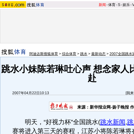
新闻
-
体育
-
S
-
娱乐
-
阿迪达斯搜狐体育
>
综合体育
>
跳水
>
最新动态
>
2007全国跳水
跳水小妹陈若琳吐心声 想念家人
赴
2007年04月22日10:13
[
我来
来源：新华报业网-扬子晚报 
明天，“好视力杯”全国跳水
(
跳水新闻
,
跳
赛将进入第三天的赛程，江苏小将陈若琳将