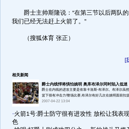
爵士主帅斯隆说：“在第三节以后两队的
我们已经无法赶上火箭了。”
（搜狐体育 张正）
[
相关新闻
爵士内线悍将惧怕姚明 奥库布泽尔同时陷入低迷
爵士在内线的进攻主要是依靠卡洛斯-布泽尔。布泽尔虽然
篮下很有冲击力!整场比赛,布泽尔有好几次在姚明面前扣篮.
2007-04-22 13:04
·
火箭1号:爵士防守很有进攻性 放松让我表
色