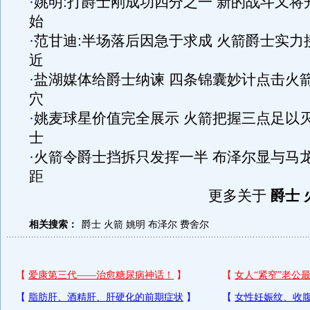
·
姚明:打爵士刚成功四分之一 新的战斗又将
始
·
范甘迪:半场落后因急于求成 火箭爵士实力
近
·
盐湖媒体给爵士纳谏 四条锦囊妙计点击火
穴
·
姚麦球星价值完全展示 火箭把握三点足以
士
·
火箭令爵士挡拆只发挥一半 布泽尔显与马
距
更多关于
爵士 
相关搜索：
爵士
火箭
姚明
布泽尔
费舍尔