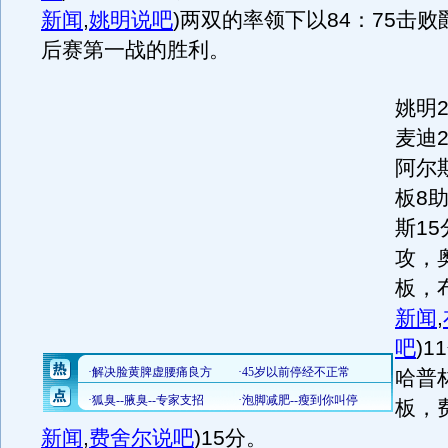
新闻
,
姚明说吧
)
两双的率领下以84：75击
后赛第一战的胜利。
姚明2
麦迪
阿尔
板8
斯15
攻，
板，
新闻
,
吧
)
1
哈普林
板，
新闻
,
费舍尔说吧
)
15分。