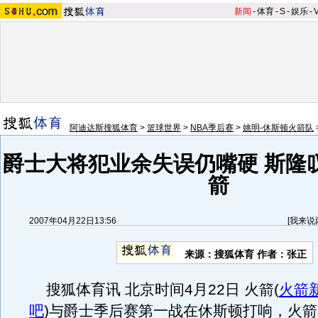
新闻
-
体育
-
S
-
娱乐
-
阿迪达斯搜狐体育
>
篮球世界
>
NBA季后赛
>
姚明-休斯顿火箭队
爵士大将犯业余失误仍嘴硬 斯隆
箭
2007年04月22日13:56
[
我来说
来源：搜狐体育 作者：张正
搜狐体育讯 北京时间4月22日 火箭
(
火箭
吧
)
与爵士季后赛第一战在休斯顿打响，火箭