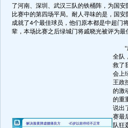
了河南、深圳、武汉三队的铁桶阵，为国安
比赛中的第四场平局。耐人寻味的是，国安
成就了4个最佳球员，他们原本都是中超门
辈，本场比赛之后绿城门将戚晓光被评为最
“戚
全队
救了
会上
王政
的激
的重
说出
赛最
队狂