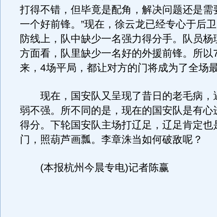
打得不错，但毕竟是配角，解决问题还是需
一个好前锋。”现在，徐云龙已经专心于后
防线上，队中缺少一名强力得分手。队员杨璞
方面看，队里缺少一名好的外援前锋。所以
来，4场平局，都让对方的门将成为了全场最
现在，国安队又呈现了昔日的老毛病，
弱不强。所不同的是，现在的国安队是有心
得分。下轮国安队主场打辽足，辽足肯定也
门，照葫芦画瓢。李章洙当如何破敌呢？
(本报杭州今晨专电)记者陈赢