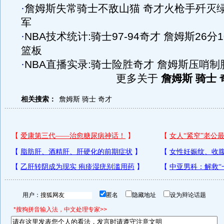
·
詹姆斯失常骑士不敌山猫 奇才火枪手歼灭
军
·
NBA技术统计:骑士97-94奇才 詹姆斯26分1
篮板
·
NBA直播实录:骑士险胜奇才 詹姆斯压哨制
更多关于
詹姆斯 骑士 
相关搜索：
詹姆斯
骑士
奇才
用户：
匿名
隐藏地址
设为辩论话题
*搜狗拼音输入法，中文处理专家>>