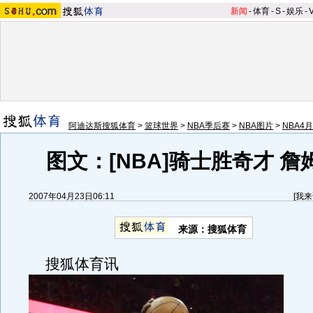
新闻
-
体育
-
S
-
娱乐
-
阿迪达斯搜狐体育
>
篮球世界
>
NBA季后赛
>
NBA图片
>
NBA4
图文：[NBA]骑士胜奇才 詹
2007年04月23日06:11
[
我来
来源：搜狐体育
搜狐体育讯