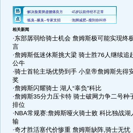
相关新闻
·
东部孱弱给骑士机会 詹姆斯极可能实现终
言
·
詹姆斯低迷休斯挑大梁 骑士胜76人继续追
公牛
·
骑士首轮主场优势到手 小皇帝詹姆斯先得
奖
·
詹姆斯闪耀骑士 湖人“辜负”科比
·
詹姆斯35分力压卡特 骑士破网力争二号种
排位
·
NBA常规赛:詹姆斯哑火骑士败 科比独战湖
输
·
奇才胜活塞代价惨重 詹姆斯缺阵,骑士无忧