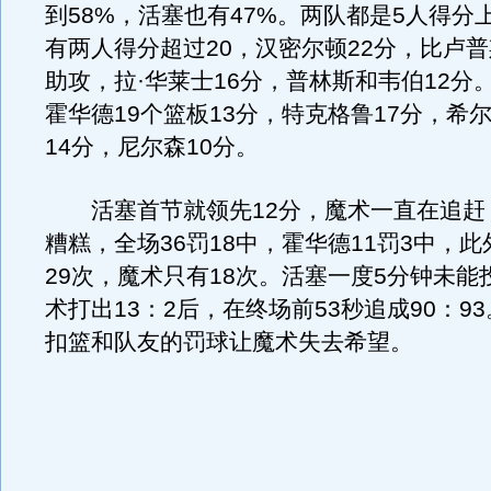
到58%，活塞也有47%。两队都是5人得分
有两人得分超过20，汉密尔顿22分，比卢普斯
助攻，拉·华莱士16分，普林斯和韦伯12分
霍华德19个篮板13分，特克格鲁17分，希
14分，尼尔森10分。
活塞首节就领先12分，魔术一直在追赶
糟糕，全场36罚18中，霍华德11罚3中，
29次，魔术只有18次。活塞一度5分钟未能
术打出13：2后，在终场前53秒追成90：9
扣篮和队友的罚球让魔术失去希望。