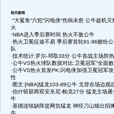
相关新闻
·
"大鲨鱼"六犯"闪电侠"伤病未愈 公牛趁机灭
火
·
NBA进入季后赛时间 热火不敌公牛
·
热火卫冕征途不易 季后赛首轮91-96败给
队
·
技术统计:罗尔-邓取33分 公牛首战主场胜
·
公牛VS热火球队数据对比:卫冕冠军"全面败
·
公牛VS热火首发PK:闪电侠加强卫冕冠军
性
·
图文:[NBA]猛龙103-89公牛 戈登在场边观
·
伯什斩获两双安东尼-帕克27分 猛龙主场屠
牛
·
基德连续缺阵篮网负猛龙 神经刀山猫出招
牛