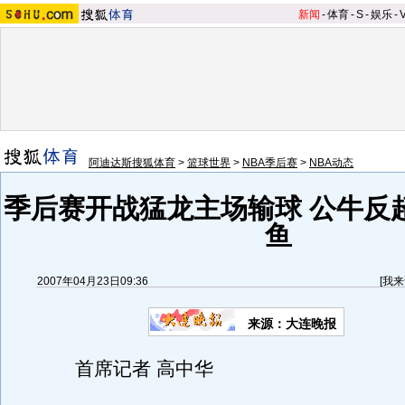
新闻
-
体育
-
S
-
娱乐
-
阿迪达斯搜狐体育
>
篮球世界
>
NBA季后赛
>
NBA动态
季后赛开战猛龙主场输球 公牛反
鱼
2007年04月23日09:36
[
我来
来源：大连晚报
首席记者 高中华