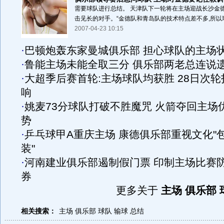
需要球队进行总结。 天津队下一轮将在主场迎战长沙金德
击见长的对手。“金德队和青岛队的技术特点差不多,所以球
2007-04-23 10:15
·
巴顿炮轰东家曼城俱乐部 担心球队的主场
·
鲁能主场未能全取三分 俱乐部两老总连说
·
大超季后赛首轮:主场球队均获胜 28日次轮
响
·
姚麦73分球队打破不胜魔咒 火箭夺回主场
势
·
乒乓球甲A重庆主场 康德俱乐部重视文化"
装"
·
河南建业俱乐部遏制假门票 印制主场比赛
券
更多关于
主场 俱乐部 
相关搜索：
主场
俱乐部
球队
输球
总结