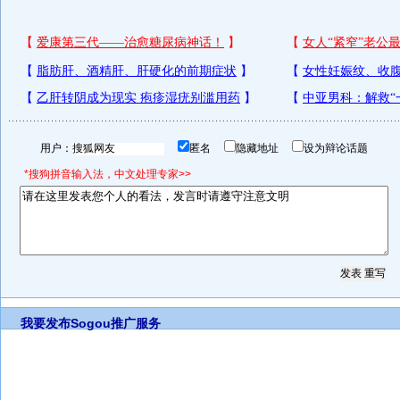
用户：
匿名
隐藏地址
设为辩论话题
*搜狗拼音输入法，中文处理专家>>
我要发布
Sogou推广服务