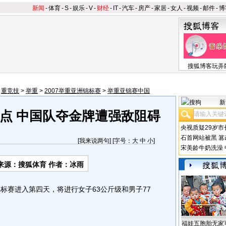
新闻
-
体育
-
S
-
娱乐
-
V
-
财经
-
IT
-
汽车
-
房产
-
家居
-
女人
-
视频
-
邮件
-
博
搜狐博客玩弄
>
重竞技
>
举重
>
2007举重亚洲锦标赛
>
举重亚锦赛中国
新
点 中国队夺金牌遭强敌阻碍
央视质疑29岁市
石首网站被黑
篡
[
我来说两句
] [字号：
大
中
小
]
宋美龄牛奶洗澡
来源：搜狐体育 作者：冰雨
标赛进入第四天，将进行女子63公斤级和男子77
福娃五胞胎无家