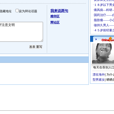
我来说两句
隐藏地址
设为辩论话题
精华区
辩论区
每天在吞别人
漂在海外
|
为什
型男索女
|
晒晒