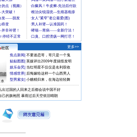
更多>>
焦点新闻
|
不要迷恋哥，哥只是一个鬼
贴贴图图
|
英媒评出2009年度搞怪发明
娱乐旮旯
|
当红明星不仅仅是名利双收
情感世界
|
后悔嫁给这样一个山西男人
型男索女
|
小糖精归来，在海边轻轻舞
口水
么出过国的人回来之后都会说中国不好
自己的旗袍照
暴雨过后天空依旧晴朗