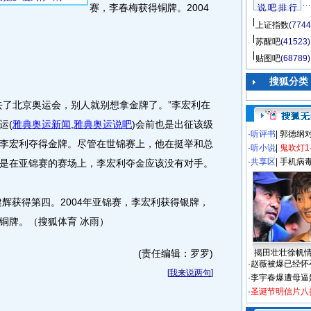
赛，李春梅获得铜牌。2004
说 吧 排 行
上证指数
(7744
苏醒吧
(41523)
贴图吧
(68789)
搜狐分类
了北京奥运会，别人就别想拿金牌了。”李宏利在
运
(
雅典奥运新闻
,
雅典奥运说吧
)
会前也是出征该级
·
听评书
|
郭德纲
李宏利夺得金牌。尽管在世锦赛上，他在挺举和总
·
听小说
|
鬼吹灯1
·
共享区
|
手机病
是在亚锦赛的赛场上，李宏利夺金应该没有对手。
辉获得第四。2004年亚锦赛，李宏利获得银牌，
铜牌。（搜狐体育 冰雨）
(责任编辑：罗罗)
揭田壮壮徐帆
·
赵薇被爆已经怀
[
我来说两句
]
·
李宇春爆遭母逼
·
圣诞节明信片八