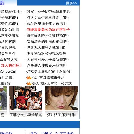
 后
更多>>
喂猕猴桃(图)
·
独家：章子怡带妈妈看电影
好身材(图)
·
佟大为马伊琍再度牵手(图)
秀性感(图)
·
倪萍赵忠祥十年后再携手
服装皆为租赁
·
刘涛富豪老公为家产求生子
颜乘地铁被拍
·
舒淇醉酒瞬间惨被抓拍(图)
做活体解剖
·
实拍漂亮的地摊西施(组图)
的暴烈脾气
·
世界九大罪恶之城(组图)
遇灵异事件
·
李孝利新欢私密视频曝光
成命案导火索
·
孟庭苇可爱儿子最新照(图)
：加入我们吧！
·
点击进入搜狐娱乐影视库
howGirl
·
游戏史上最般配的十对情侣
2》送票！
·
张元首透露戒毒生活
湘胎教
·
令人惊叹太空步下楼方式
密照
王菲小女儿李嫣曝光
酒井法子痛哭谢罪