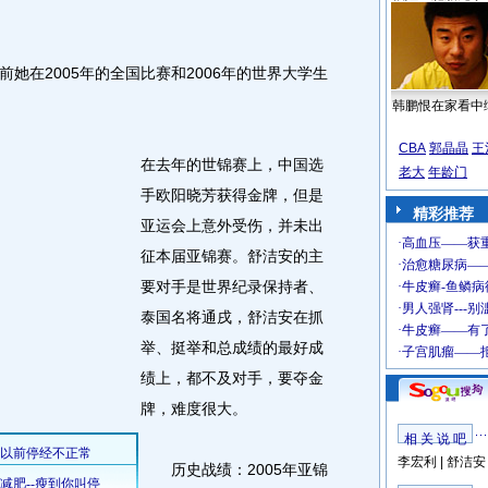
在2005年的全国比赛和2006年的世界大学生
韩鹏恨在家看中
CBA
郭晶晶
王
在去年的世锦赛上，中国选
老大
年龄门
手欧阳晓芳获得金牌，但是
精彩推荐
亚运会上意外受伤，并未出
征本届亚锦赛。舒洁安的主
要对手是世界纪录保持者、
泰国名将通戌，舒洁安在抓
举、挺举和总成绩的最好成
绩上，都不及对手，要夺金
牌，难度很大。
相 关 说 吧
李宏利
|
舒洁安
历史战绩：2005年亚锦