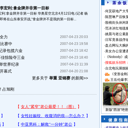
茶 余 饭
 李宏利:拿金牌并非第一目标
·
何炅获地产大亨
利:拿金牌并非第一目标 华奥星空北京4月12日电 (记者 杨
·
陈慧琳产后恢复
赛即将在山东泰安开战,“拿金牌并不是我的第一目标...
·
殷桃街头休闲装
·
范冰冰红地毯
·
姚晨与老公素
尽全力
2007-04-23 20:03
·
日军竟拿战俘
级比赛中
2007-04-23 19:58
·
盘点网坛大腕
纪录包揽六金
2007-04-23 18:42
·
美女办公室遭
·
《Nobody》
不佳惊险夺三金
2007-04-23 18:40
·
搜狐娱乐招聘
挺举世界纪录
2007-04-23 11:39
·
台北电玩展靓丽S
席开幕式
2007-04-20 21:08
·
《变形金刚
更多关于
举重 亚锦赛
的新闻>>
·
王岳伦爆李
牌
占旭刚
新版“西游”绝
健 康 指 南