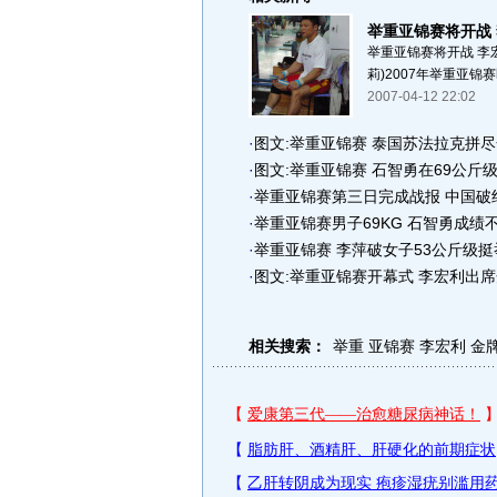
举重亚锦赛将开战
举重亚锦赛将开战 李宏
莉)2007年举重亚锦
2007-04-12 22:02
·
图文:举重亚锦赛 泰国苏法拉克拼
·
图文:举重亚锦赛 石智勇在69公斤
·
举重亚锦赛第三日完成战报 中国破
·
举重亚锦赛男子69KG 石智勇成绩
·
举重亚锦赛 李萍破女子53公斤级
·
图文:举重亚锦赛开幕式 李宏利出
相关搜索：
举重
亚锦赛
李宏利
金