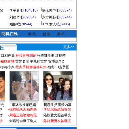
5)
李宇春吧
(104510)
快乐男声吧
(68574)
刘德华吧
(69854)
东方神起吧
(65744)
婚姻吧
(78544)
37℃女人吧
(6985)
商机在线
|
商 机
创 业
投 资
更多>>
对口相声集
杜拉拉升职记
张震讲故事
红楼梦
-精绝古城
世界名著
平凡的世界
货币战争2
毒杀毒专家
经典手机游游格斗集
福彩3D走势图
情史
李冰冰被爆已婚
揭秘生父离婚内幕
孕
·
揭刘晓庆离婚内幕
·
李幼斌新恋情曝光
婚
·
周迅王艳婆媳相见
·
陆毅爱女照首曝光
折
·
刘嘉玲自曝正造人
·
陈好新男友被曝光