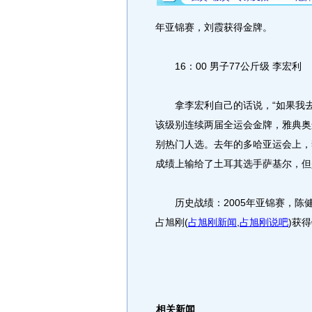
年亚锦赛，刘霞获得金牌。
16：00 男子77公斤级 李宏利
拿李宏利自己的话说，“如果我去
该级别连续两届全运会金牌，雅典奥
别热门人选。去年的多哈亚运会上，
成绩上输给了土耳其选手萨基尔，但
历史战绩：2005年亚锦赛，陈健
占旭刚
(
占旭刚新闻
,
占旭刚说吧
)
获得
相关新闻