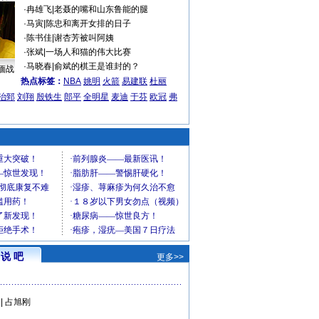
·
冉雄飞
|
老聂的嘴和山东鲁能的腿
·
马寅
|
陈忠和离开女排的日子
·
陈书佳
|
谢杏芳被叫阿姨
·
张斌
|
一场人和猫的伟大比赛
·
马晓春
|
俞斌的棋王是谁封的？
缅战
热点标签：
NBA
姚明
火箭
易建联
杜丽
治郅
刘翔
殷铁生
郎平
全明星
麦迪
于芬
欧冠
弗
说 吧
更多>>
|
占旭刚