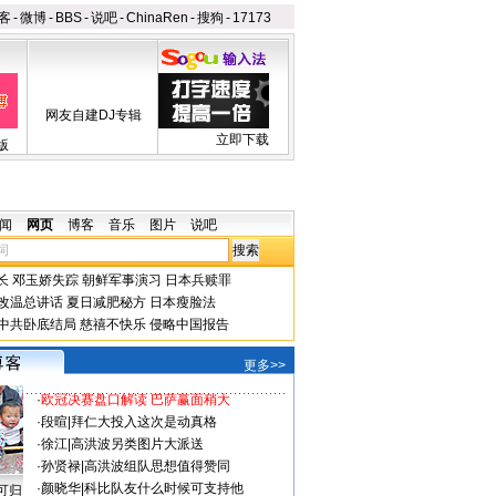
客
-
微博
-
BBS
-
说吧
-
ChinaRen
-
搜狗
-
17173
网友自建DJ专辑
立即下载
版
闻
网页
博客
音乐
图片
说吧
长
邓玉娇失踪
朝鲜军事演习
日本兵赎罪
改温总讲话
夏日减肥秘方
日本瘦脸法
中共卧底结局
慈禧不快乐
侵略中国报告
更多>>
·
欧冠决赛盘口解读 巴萨赢面稍大
·
段暄
|
拜仁大投入这次是动真格
·
徐江
|
高洪波另类图片大派送
·
孙贤禄
|
高洪波组队思想值得赞同
·
颜晓华
|
科比队友什么时候可支持他
可归