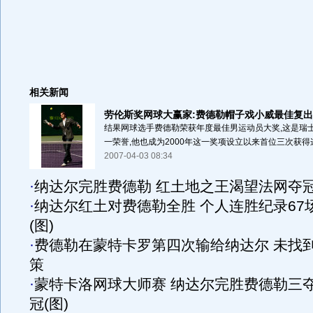
相关新闻
劳伦斯奖网球大赢家:费德勒帽子戏小威最佳复出(
结果网球选手费德勒荣获年度最佳男运动员大奖,这是瑞
一荣誉,他也成为2000年这一奖项设立以来首位三次获得这
2007-04-03 08:34
·
纳达尔完胜费德勒 红土地之王渴望法网夺
·
纳达尔红土对费德勒全胜 个人连胜纪录67
(图)
·
费德勒在蒙特卡罗第四次输给纳达尔 未找
策
·
蒙特卡洛网球大师赛 纳达尔完胜费德勒三
冠(图)