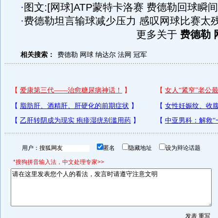
·
图文:[网球]ATP蒙特卡洛赛 费德勒回球瞬间
·
费德勒坦言输球减少压力 感叹网球比赛太
更多关于
费德勒 
相关搜索：
费德勒
网球
纳达尔
法网
冠军
用户：
匿名
隐藏地址
设为辩论话题
*搜狗拼音输入法，中文处理专家>>