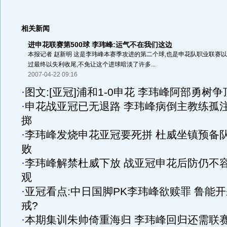
相关新闻
进申花联赛第500球 李玮峰:运气不在我们这边
本报记者 赵新明 这是李玮峰本赛季攻进的第二个球,也是申花队职业联赛以来
过最终以失利收尾,不免让这个进球暗淡了许多...
2007-04-22 09:16
·
图文:[亚冠]浦和1-0申花 李玮峰阿部勇树争
·
申花战亚冠已无退路 李玮峰病倒主教练孤
掷
·
李玮峰发烧申花亚冠要死拼 杜威坐镇预备
败
·
李玮峰解禁杜威下放 战亚冠申花后防仍不
观
·
亚冠看点:中日国脚PK李玮峰欲赎罪 鲁能开
戒?
·
本期集训朱帅倚重海归 李玮峰回归还需联