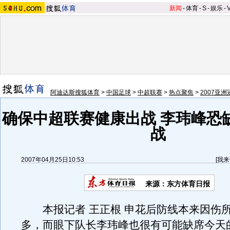
新闻
-
体育
-
S
-
娱乐
-
阿迪达斯搜狐体育
>
中国足球
>
中超联赛
>
热点聚焦
>
2007亚
确保中超联赛健康出战 李玮峰恐
战
2007年04月25日10:53
[
我来
来源：东方体育日报
本报记者 王正根 申花后防线本来因伤
多，而眼下队长李玮峰也很有可能缺席今天