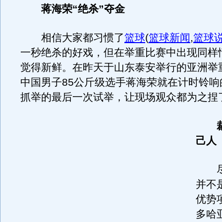
蒋海荣“绝杀”夺金
相信大家都习惯了
篮球
(
篮球新闻
,
篮球
一秒绝杀的好戏，但在举重比赛中出现同样
觉得新鲜。在昨天于山东泰安举行的亚洲举
中国男子85公斤级选手蒋海荣就在计时铃响
抓举的最后一次试举，让现场观众都为之捏
裁
己人
尽管
并不
优势
多哈