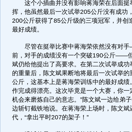
这个小插曲并没有影响蒋海荣在后面挺
挥，他虽然最后一次试举205公斤没有成功
200公斤获得了85公斤级的三项冠军，并创
最好成绩。
尽管在挺举比赛中蒋海荣依然没有对手
前，对手的成绩没有一个突破190公斤——
斌仍给他提出了高要求。在第二次试举成功举
的重量后，陈文斌果断地将最后一次试举的重
公斤，这基本上是蒋海荣训练中的最好成绩
作完成得漂亮。这次毕竟是一个大赛，你一
机会来磨炼自己的意志。”陈文斌一边给弟
边斩钉截铁地说。在蒋海荣上场时，陈文斌
代，“拿出平时207的架子！”