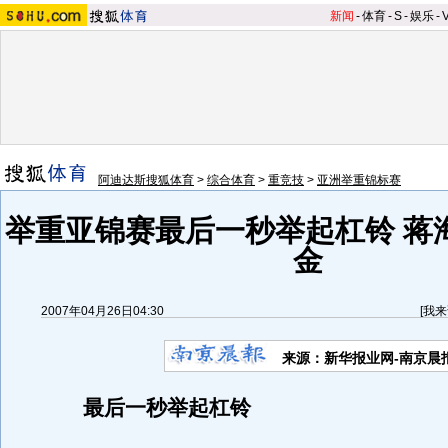
新闻
-
体育
-
S
-
娱乐
-
阿迪达斯搜狐体育
>
综合体育
>
重竞技
>
亚洲举重锦标赛
举重亚锦赛最后一秒举起杠铃 蒋海
金
2007年04月26日04:30
[
我来
来源：新华报业网-南京晨
最后一秒举起杠铃