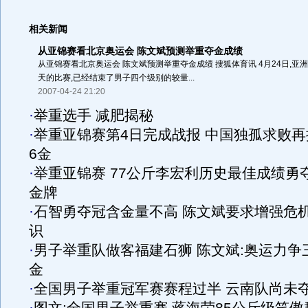
相关新闻
从亚锦赛看北京奥运会 陈文斌预测举重夺金成绩
从亚锦赛看北京奥运会 陈文斌预测举重夺金成绩 搜狐体育讯 4月24日,亚
天的比赛,已经结束了男子四个级别的较量...
2007-04-24 21:20
·
举重选手 减肥揭秘
·
举重亚锦赛第4日完成战报 中国独孤求败再
6金
·
举重亚锦赛 77公斤李宏利历史最佳成绩勇
金牌
·
石智勇夺冠含金量不高 陈文斌要求增强危
识
·
男子举重队做客福建石狮 陈文斌:奥运力争
金
·
全国男子举重冠军赛赛程过半 云南队尚未