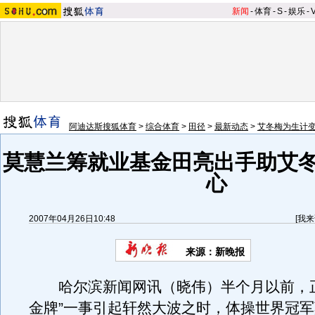
新闻
-
体育
-
S
-
娱乐
-
阿迪达斯搜狐体育
>
综合体育
>
田径
>
最新动态
>
艾冬梅为生计
莫慧兰筹就业基金田亮出手助艾冬
心
2007年04月26日10:48
[
我来
来源：新晚报
哈尔滨新闻网讯（晓伟）半个月以前，正
金牌”一事引起轩然大波之时，体操世界冠