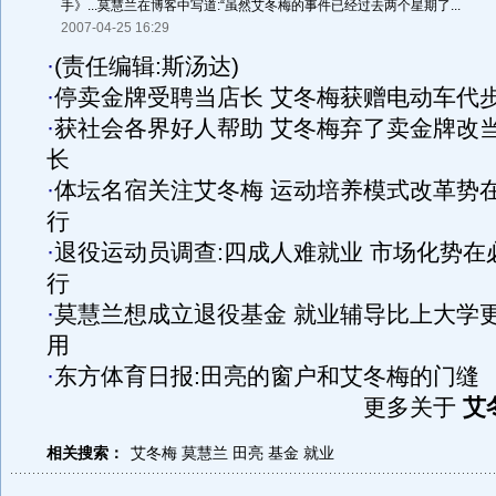
手》...莫慧兰在博客中写道:“虽然艾冬梅的事件已经过去两个星期了...
2007-04-25 16:29
·
(责任编辑:斯汤达)
·
停卖金牌受聘当店长 艾冬梅获赠电动车代
·
获社会各界好人帮助 艾冬梅弃了卖金牌改
长
·
体坛名宿关注艾冬梅 运动培养模式改革势
行
·
退役运动员调查:四成人难就业 市场化势在
行
·
莫慧兰想成立退役基金 就业辅导比上大学
用
·
东方体育日报:田亮的窗户和艾冬梅的门缝
更多关于
艾
相关搜索：
艾冬梅
莫慧兰
田亮
基金
就业