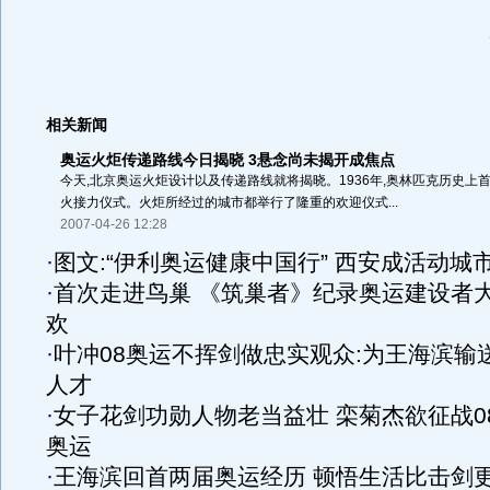
相关新闻
奥运火炬传递路线今日揭晓 3悬念尚未揭开成焦点
今天,北京奥运火炬设计以及传递路线就将揭晓。1936年,奥林匹克历史上
火接力仪式。火炬所经过的城市都举行了隆重的欢迎仪式...
2007-04-26 12:28
·
图文:“伊利奥运健康中国行” 西安成活动城
·
首次走进鸟巢 《筑巢者》纪录奥运建设者
欢
·
叶冲08奥运不挥剑做忠实观众:为王海滨输
人才
·
女子花剑功勋人物老当益壮 栾菊杰欲征战0
奥运
·
王海滨回首两届奥运经历 顿悟生活比击剑