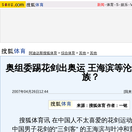
新闻
-
体育
-
S
-
娱乐
-
阿迪达斯搜狐体育
>
综合体育
>
其他
>
其他
奥组委踢花剑出奥运 王海滨等
族？
2007年04月26日12:44
[
我来
来源：搜狐体育 作者：一铭
搜狐体育讯 在中国人不太喜爱的花剑运动
中国男子花剑的“三剑客” 的王海滨与叶冲