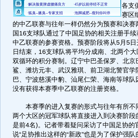
各支
赛区
的中乙联赛与往年一样仍然分为预赛和决赛
国16支球队通过了中国足协的相关注册手续
中乙联赛的参赛资格。预赛阶段将从5月5日开
日结束，16支球队将平均分成南、北两个大
双循环的积分赛制。辽宁中巴圣保罗、北京
鲨、潍坊元丰、武汉雅琪、前卫湖北警官学
巴、宁波慈溪中豹、汕尾仁荣、海南等球队
没有获得本赛季中乙联赛的注册资格。
本赛季的进入复赛的形式与往年有所不
两个大区的冠军球队将直接进入到决赛阶段
是前4名)。记者带着疑问采访了中国足协的
说“足协推出这样的“新政”也是为了保护