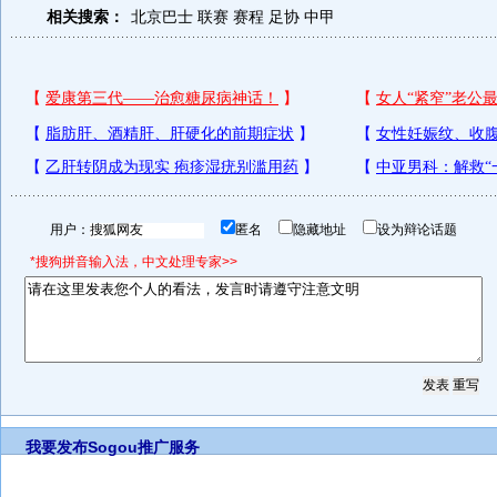
相关搜索：
北京巴士
联赛
赛程
足协
中甲
用户：
匿名
隐藏地址
设为辩论话题
*搜狗拼音输入法，中文处理专家>>
我要发布
Sogou推广服务