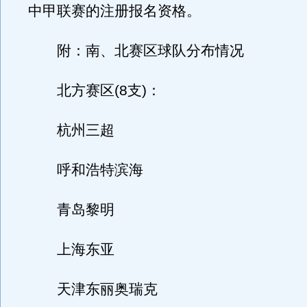
中甲联赛的注册报名资格。
附：南、北赛区球队分布情况
北方赛区(8支)：
杭州三超
呼和浩特滨海
青岛黎明
上海东亚
天津东丽奥瑞克