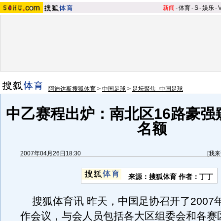
新闻
-
体育
-
S
-
娱乐
-
阿迪达斯搜狐体育
>
中国足球
>
足坛聚焦_中国足球
中乙赛程出炉：南北区16路豪强
名额
2007年04月26日18:30
[
我来
来源：搜狐体育 作者：丁丁
搜狐体育讯 昨天，中国足协召开了2007
作会议，与会人员包括各大区组委会和各赛