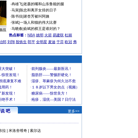
·
冉雄飞
|
老聂的嘴和山东鲁能的腿
·
马寅
|
陈忠和离开女排的日子
·
陈书佳
|
谢杏芳被叫阿姨
·
张斌
|
一场人和猫的伟大比赛
·
马晓春
|
俞斌的棋王是谁封的？
缅战
热点标签：
NBA
姚明
火箭
易建联
杜丽
治郅
刘翔
殷铁生
郎平
全明星
麦迪
于芬
欧冠
弗
说 吧
更多>>
布拉
|
米洛舍维奇
|
索尔达