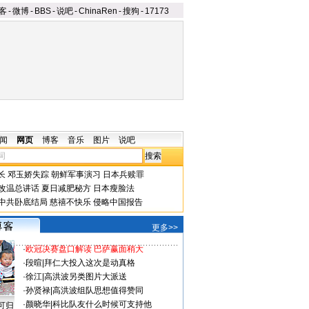
客
-
微博
-
BBS
-
说吧
-
ChinaRen
-
搜狗
-
17173
闻
网页
博客
音乐
图片
说吧
长
邓玉娇失踪
朝鲜军事演习
日本兵赎罪
改温总讲话
夏日减肥秘方
日本瘦脸法
中共卧底结局
慈禧不快乐
侵略中国报告
更多>>
·
欧冠决赛盘口解读 巴萨赢面稍大
·
段暄
|
拜仁大投入这次是动真格
·
徐江
|
高洪波另类图片大派送
·
孙贤禄
|
高洪波组队思想值得赞同
·
颜晓华
|
科比队友什么时候可支持他
可归