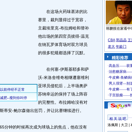
在这场火药味甚浓的比
赛里，裁判显得过于宽容，
主裁埃里克-布拉姆哈和替补
韩鹏恨在家看中
他出场的第四官员彼得-温克
CBA
郭晶晶
王
在纳瓦罗体育场对双方球员
老大
年龄门
的很多犯规都选择了沉默。
精彩推荐
在何塞-伊斯基耶多和萨
沃-米洛舍维奇相继遭塞维利
亚球员侵犯后，上半场奥萨
苏纳幸运的保持了场上阵容
的完整性。布拉姆哈没有对
斯蒂安-鲍尔森做出惩罚，并让比赛继续进行。
相 关 说 吧
洛佩斯
|
大卫
|
5分钟的时候再次成为球场上的焦点，他在没有