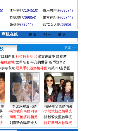
5)
李宇春吧
(104510)
快乐男声吧
(68574)
刘德华吧
(69854)
东方神起吧
(65744)
婚姻吧
(78544)
37℃女人吧
(6985)
商机在线
|
投 资
创 业
健 康
更多>>
对口相声集
杜拉拉升职记
张震讲故事
红楼梦
-精绝古城
世界名著
平凡的世界
货币战争2
毒杀毒专家
经典手机游游格斗集
福彩3D走势图
情史
李冰冰被爆已婚
揭秘生父离婚内幕
孕
·
揭刘晓庆离婚内幕
·
李幼斌新恋情曝光
婚
·
周迅王艳婆媳相见
·
陆毅爱女照首曝光
折
·
刘嘉玲自曝正造人
·
陈好新男友被曝光