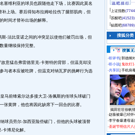
名塞维利亚的球员也跟随他走下场，比赛因此莫名
说 吧 排 行
上证指数
(7744
替补上场。赛后得知布拉姆哈拉伤了腿部肌肉，但
苏醒吧
(41523)
的时间才替补出场的解释。
贴图吧
(68789)
搜狐分类
斯-法比亚诺之间的冲突足以使他们被罚出场，但
数量继续保持完整。
·
听评书
|
郭德纲
故意猛击弗雷德里克-卡努特的背部，但温克却没
·
听小说
|
鬼吹灯1
·
共享区
|
手机病
参与者本应被吃牌，但温克对纳瓦罗的挑衅行为选
皇马前锋索尔达多接大卫-洛佩斯的传球头球破门
一张黄牌，他也将因此缺席下一回合的比赛。
揭田壮壮徐帆
·
赵薇被爆已经怀
·
李宇春爆遭母逼
纳球员劳尔-加西亚险些破门，但他的头球被顶替
·
圣诞节明信片八
卫-卡博尼化解。