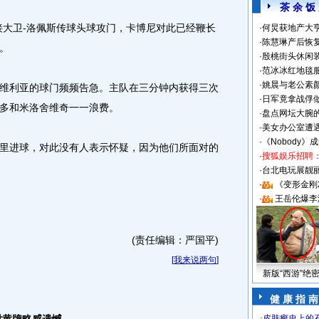
茶 余 饭
大卫-洛佩斯传球头球攻门，卡博尼对此已经鞭长
·
何炅获地产大亨
·
陈慧琳产后恢复
。
·
殷桃街头休闲装
·
范冰冰红地毯
·
姚晨与老公素
利亚的球门频频告急。主队在三分钟内获得三次
·
日军竟拿战俘
多和米洛舍维奇一一浪费。
·
盘点网坛大腕
·
美女办公室遭
·
《Nobody》
进球，对此没有人表示怀疑，因为他们所面对的
·
搜狐娱乐招聘
。
·
台北电玩展靓丽S
·
《变形金刚
·
王岳伦爆李
(责任编辑：严国平)
[
我来说两句
]
新版“西游”绝
健 康 指 南