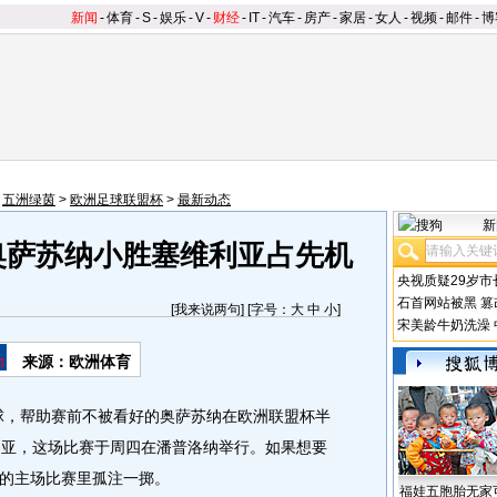
新闻
-
体育
-
S
-
娱乐
-
V
-
财经
-
IT
-
汽车
-
房产
-
家居
-
女人
-
视频
-
邮件
-
博
>
五洲绿茵
>
欧洲足球联盟杯
>
最新动态
新
奥萨苏纳小胜塞维利亚占先机
央视质疑29岁市
石首网站被黑
篡
[
我来说两句
] [字号：
大
中
小
]
宋美龄牛奶洗澡
来源：欧洲体育
，帮助赛前不被看好的奥萨苏纳在欧洲联盟杯半
利亚，这场比赛于周四在潘普洛纳举行。如果想要
的主场比赛里孤注一掷。
福娃五胞胎无家