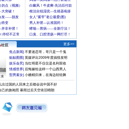
更多>>
焦点新闻
|
不要迷恋哥，哥只是一个鬼
贴贴图图
|
英媒评出2009年度搞怪发明
娱乐旮旯
|
当红明星不仅仅是名利双收
情感世界
|
后悔嫁给这样一个山西男人
型男索女
|
小糖精归来，在海边轻轻舞
口水
么出过国的人回来之后都会说中国不好
自己的旗袍照
暴雨过后天空依旧晴朗