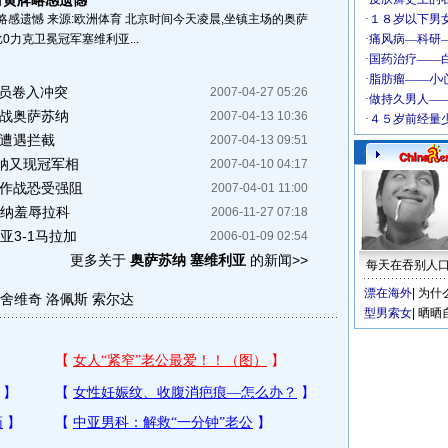
对黄牌略感遗憾
感遗憾 来源:欧洲体育 北京时间今天凌晨,坐镇主场的奥萨
0力克卫冕冠军塞维利亚...
球员卷入冲突
2007-04-27 05:26
迎战奥萨苏纳
2007-04-13 10:36
多遭遇拦截
2007-04-13 09:51
纳又现冠军相
2007-04-10 04:17
线作战恐受强阻
2007-04-01 11:00
苏纳羞辱拉科
2006-11-27 07:18
亚3-1马拉加
2006-01-09 02:54
更多关于
奥萨苏纳 塞维利亚
的新闻>>
每天在吞别人
漂在海外
|
为什
舍维奇
洛佩斯
索尔达
型男索女
|
晒晒