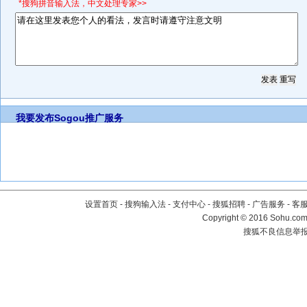
*搜狗拼音输入法，中文处理专家>>
我要发布
Sogou推广服务
设置首页
-
搜狗输入法
-
支付中心
-
搜狐招聘
-
广告服务
-
客
Copyright
©
2016 Sohu.com 
搜狐不良信息举