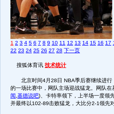
1
2
3
4
5
6
7
8
9
10
11
12
13
14
15
16
17
22
23
24
25
26
27
28
下一页
搜狐体育讯
技术统计
北京时间4月28日 NBA季后赛继续进行
的一场比赛中，网队主场迎战猛龙。网队在
闻
,
基德说吧
)
、卡特率领下，上半场一度领先
并最终以102-89击败猛龙，大比分2-1领先