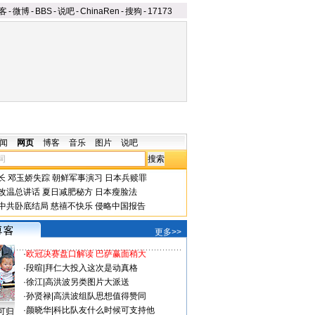
客
-
微博
-
BBS
-
说吧
-
ChinaRen
-
搜狗
-
17173
闻
网页
博客
音乐
图片
说吧
长
邓玉娇失踪
朝鲜军事演习
日本兵赎罪
改温总讲话
夏日减肥秘方
日本瘦脸法
中共卧底结局
慈禧不快乐
侵略中国报告
更多>>
·
欧冠决赛盘口解读 巴萨赢面稍大
·
段暄
|
拜仁大投入这次是动真格
·
徐江
|
高洪波另类图片大派送
·
孙贤禄
|
高洪波组队思想值得赞同
·
颜晓华
|
科比队友什么时候可支持他
可归