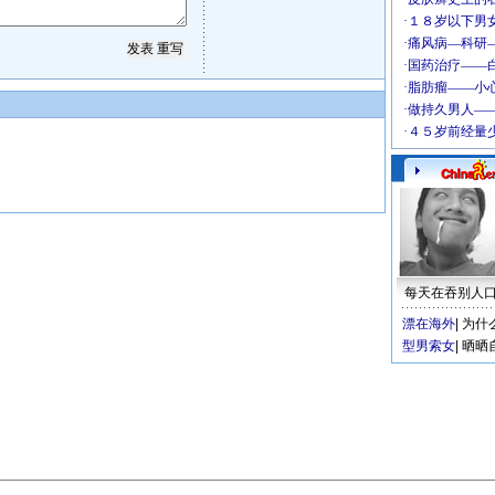
每天在吞别人
漂在海外
|
为什
型男索女
|
晒晒