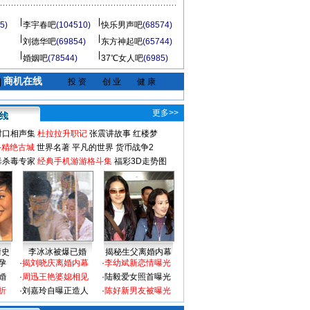
5)
李宇春吧
(104510)
快乐男声吧
(68574)
刘德华吧
(69854)
东方神起吧
(65744)
婚姻吧
(78544)
37℃女人吧
(6985)
商机在线
|
投 资
创 业
健 康
更多>>
对口相声集
杜拉拉升职记
张震讲故事
红楼梦
-精绝古城
世界名著
平凡的世界
货币战争2
毒杀毒专家
经典手机游游格斗集
福彩3D走势图
情史
李冰冰被爆已婚
揭秘生父离婚内幕
孕
·
揭刘晓庆离婚内幕
·
李幼斌新恋情曝光
婚
·
周迅王艳婆媳相见
·
陆毅爱女照首曝光
折
·
刘嘉玲自曝正造人
·
陈好新男友被曝光