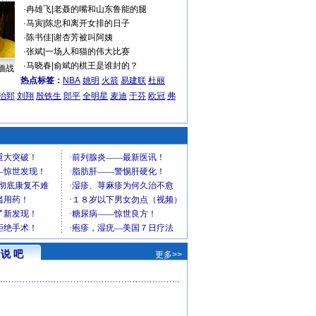
·
冉雄飞
|
老聂的嘴和山东鲁能的腿
·
马寅
|
陈忠和离开女排的日子
·
陈书佳
|
谢杏芳被叫阿姨
·
张斌
|
一场人和猫的伟大比赛
·
马晓春
|
俞斌的棋王是谁封的？
缅战
热点标签：
NBA
姚明
火箭
易建联
杜丽
治郅
刘翔
殷铁生
郎平
全明星
麦迪
于芬
欧冠
弗
说 吧
更多>>