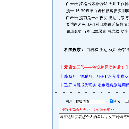
·
白岩松:罗格出席非偶然 火炬工作排
·
预告:16:30直播白岩松做客搜狐聊
·
白岩松:提前是一种改变 奥运门票
·
专访白岩松:我们对日本缺乏超越情
·
周华健欲当奥运志愿者 白岩松:给
相关搜索：
白岩松
奥运
火炬
做客
用户：
匿名
*搜狗拼音输入法，中文处理专家>>