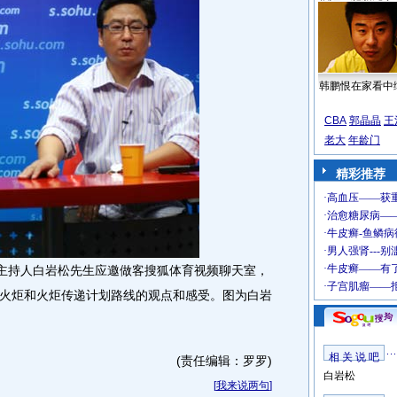
韩鹏恨在家看中
CBA
郭晶晶
王
老大
年龄门
精彩推荐
主持人白岩松先生应邀做客搜狐体育视频聊天室，
火炬和火炬传递计划路线的观点和感受。图为白岩
相 关 说 吧
(责任编辑：罗罗)
白岩松
[
我来说两句
]