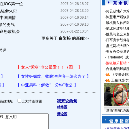
茶 余 饭
在IOC第一位
2007-04-28 18:07
奥运会火炬
2007-04-28 13:59
·
何炅获地产大亨
·
陈慧琳产后恢复
与中国国情
2007-04-16 09:14
·
殷桃街头休闲装
绪的勇气
2007-04-16 09:10
·
范冰冰红地毯
生命怒放机会
2007-01-22 10:04
·
姚晨与老公素
更多关于
白岩松
的新闻>>
·
日军竟拿战俘
·
盘点网坛大腕
畅谈
·
美女办公室遭
·
《Nobody》
·
搜狐娱乐招聘
·
台北电玩展靓丽S
·
《变形金刚
·
王岳伦爆李
我来说两句
隐藏地址
设为辩论话题
精华区
新版“西游”绝
辩论区
健 康 指 南