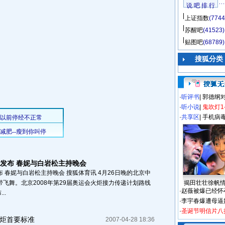
说 吧 排 行
上证指数
(7744
苏醒吧
(41523)
贴图吧
(68789)
搜狐分类
·
听评书
|
郭德纲
·
听小说
|
鬼吹灯1
·
共享区
|
手机病
炬发布 春妮与白岩松主持晚会
布 春妮与白岩松主持晚会 搜狐体育讯 4月26日晚的北京中
带飞舞。北京2008年第29届奥运会火炬接力传递计划路线
揭田壮壮徐帆
·
赵薇被爆已经怀
..
·
李宇春爆遭母逼
·
圣诞节明信片八
火炬首要标准
2007-04-28 18:36