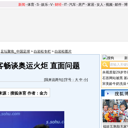
新闻
-
体育
-
S
-
娱乐
-
V
-
财经
-
IT
-
汽车
-
房产
-
家居
-
女人
-
视频
-
邮件
-
博
>
足坛聚焦_中国足球
>
白岩松专栏
>
白岩松图片
新
客畅谈奥运火炬 直面问题
央视质疑29岁市
石首网站被黑
篡
[
我来说两句
] [字号：
大
中
小
]
宋美龄牛奶洗澡
来源：搜狐体育 作者：金力
福娃五胞胎无家