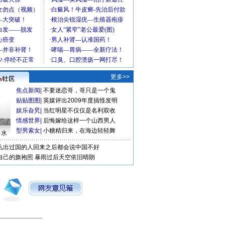
更多>>
焦点新闻
|
不要迷恋哥，哥只是一个鬼
贴贴图图
|
英媒评出2009年度搞怪发明
娱乐旮旯
|
当红明星不仅仅是名利双收
情感世界
|
后悔嫁给这样一个山西男人
型男索女
|
小糖精归来，在海边轻轻舞
口水
么出过国的人回来之后都会说中国不好
自己的旗袍照
暴雨过后天空依旧晴朗