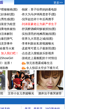
 后
更多>>
喂猕猴桃(图)
·
独家：章子怡带妈妈看电影
好身材(图)
·
佟大为马伊琍再度牵手(图)
秀性感(图)
·
倪萍赵忠祥十年后再携手
服装皆为租赁
·
刘涛富豪老公为家产求生子
颜乘地铁被拍
·
舒淇醉酒瞬间惨被抓拍(图)
做活体解剖
·
实拍漂亮的地摊西施(组图)
的暴烈脾气
·
世界九大罪恶之城(组图)
遇灵异事件
·
李孝利新欢私密视频曝光
成命案导火索
·
孟庭苇可爱儿子最新照(图)
：加入我们吧！
·
点击进入搜狐娱乐影视库
howGirl
·
游戏史上最般配的十对情侣
2》送票！
·
张元首透露戒毒生活
湘胎教
·
令人惊叹太空步下楼方式
密照
王菲小女儿李嫣曝光
酒井法子痛哭谢罪