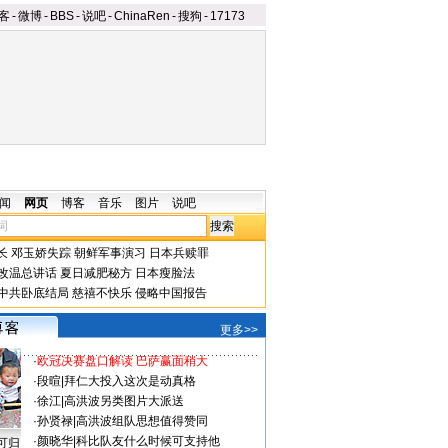
客
-
微博
-
BBS
-
说吧
-
ChinaRen
-
搜狗
-
17173
闻
网页
博客
音乐
图片
说吧
长
邓玉娇失踪
朝鲜军事演习
日本兵赎罪
改温总讲话
夏日减肥秘方
日本瘦脸法
中共卧底结局
慈禧不快乐
侵略中国报告
更多>>
·
欧冠决赛盘口解读 巴萨赢面稍大
·
段暄
|
拜仁大投入这次是动真格
·
徐江
|
高洪波另类图片大派送
·
孙贤禄
|
高洪波组队思想值得赞同
·
颜晓华
|
科比队友什么时候可支持他
可归