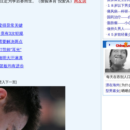
注定为季后赛而生。（搜狐体育 倪爱其）
网友调
变得异常关键
分竟有3次犯规
需要解决两点
范帅"耳光"
姚明大汗淋漓
篮板均有进步
每天在吞别人
进入下一页]
漂在海外
|
为什
型男索女
|
晒晒