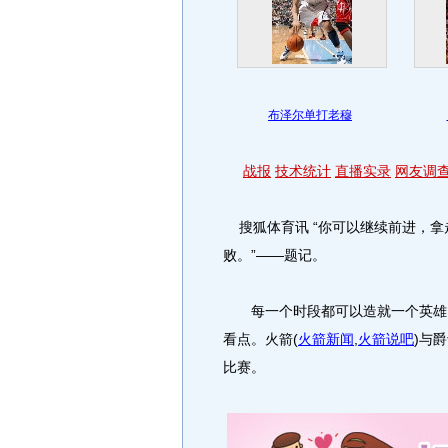
布泽尔单打老穆
战报
技术统计
直播实录
网友调
搜狐体育讯 “你可以继续前进，拿
败。”——题记。
每一个时段都可以造就一个英雄，
看点。火箭
(
火箭新闻
,
火箭说吧
)
与爵
比赛。