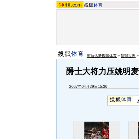
阿迪达斯搜狐体育
>
篮球世界
爵士大将力压姚明麦
2007年04月29日15:36