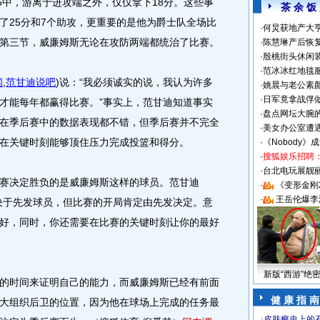
6中，游离于进攻端之外，仅仅拿下18分。这些事
茶 余 饭
了25分和7个助攻，更重要的是他为爵士队全场比
·
何炅获地产大亨
第三节，威廉姆斯无论在攻防两端都统治了比赛。
·
陈慧琳产后恢复
·
殷桃街头休闲装
·
范冰冰红地毯
闻
,
范甘迪说吧
)
说：“我必须诚实的说，我认为许多
·
姚晨与老公素
·
日军竟拿战俘
才能每年都赢得比赛。”事实上，范甘迪知道事实
·
盘点网坛大腕
在季后赛中的数据表现都不错，但季后赛并不完全
·
美女办公室遭
在关键时刻能够顶住压力完成投篮和得分。
·
《Nobody》
·
搜狐娱乐招聘
·
台北电玩展靓丽S
决定胜负的是威廉姆斯这样的球员。范甘迪
·
《变形金刚
·
王岳伦爆李
决于先发球员，但比赛的开局肯定由先发决定。意
好，同时，你还需要在比赛的关键时刻让你的最好
新版“西游”绝
时间来证明自己的能力，而威廉姆斯已经有前面
健 康 指 南
大组织后卫的位置，因为他在球场上完成的任务最