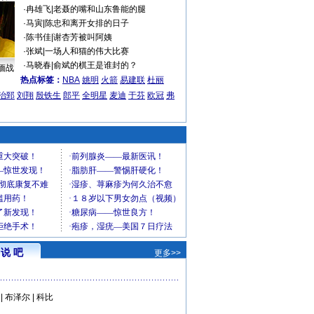
·
冉雄飞
|
老聂的嘴和山东鲁能的腿
·
马寅
|
陈忠和离开女排的日子
·
陈书佳
|
谢杏芳被叫阿姨
·
张斌
|
一场人和猫的伟大比赛
·
马晓春
|
俞斌的棋王是谁封的？
缅战
热点标签：
NBA
姚明
火箭
易建联
杜丽
治郅
刘翔
殷铁生
郎平
全明星
麦迪
于芬
欧冠
弗
说 吧
更多>>
|
布泽尔
|
科比