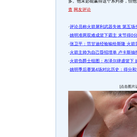
多。他未必能赢得这个系列赛，但他
查
网友评论
·
评论员称火箭犀利武器失效 第五场
·
姚明准两双难成篮下霸主 末节得0
·
张卫平：范甘迪经验输给斯隆 火箭
·
火箭主帅为自己昏招埋单 卢卡斯抽打
·
火箭负爵士组图：布泽尔肆虐篮下 
·
姚明季后赛第4场对比历史：得分和
[点击图片