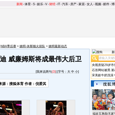
新闻
-
体育
-
S
-
娱乐
-
V
-
财经
-
IT
-
汽车
-
房产
-
家居
-
女人
-
视频
-
邮件
-
博
>
NBA季后赛
>
姚明-休斯顿火箭队
>
姚明最新动态
新
迪 威廉姆斯将成最伟大后卫
央视质疑29岁市
石首网站被黑
篡
[
我来说两句
(3)
] [字号：
大
中
小
]
宋美龄牛奶洗澡
来源：搜狐体育 作者：倪爱其
福娃五胞胎无家