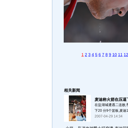
1
2
3
4
5
6
7
8
9
10
11
1
相关新闻
麦迪称火箭在压逼
在盐湖城遭遇二连败,季
下20 分9个篮板,麦迪
2007-04-29 14:34