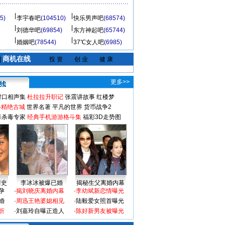
5)
李宇春吧
(104510)
快乐男声吧
(68574)
刘德华吧
(69854)
东方神起吧
(65744)
婚姻吧
(78544)
37℃女人吧
(6985)
商机在线
|
投 资
创 业
健 康
更多>>
对口相声集
杜拉拉升职记
张震讲故事
红楼梦
-精绝古城
世界名著
平凡的世界
货币战争2
毒杀毒专家
经典手机游游格斗集
福彩3D走势图
情史
李冰冰被爆已婚
揭秘生父离婚内幕
孕
·
揭刘晓庆离婚内幕
·
李幼斌新恋情曝光
婚
·
周迅王艳婆媳相见
·
陆毅爱女照首曝光
折
·
刘嘉玲自曝正造人
·
陈好新男友被曝光