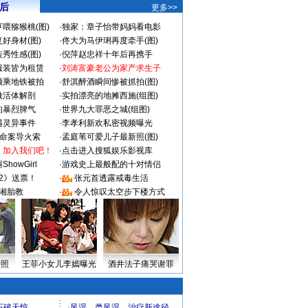
 后
更多>>
喂猕猴桃(图)
·
独家：章子怡带妈妈看电影
好身材(图)
·
佟大为马伊琍再度牵手(图)
秀性感(图)
·
倪萍赵忠祥十年后再携手
服装皆为租赁
·
刘涛富豪老公为家产求生子
颜乘地铁被拍
·
舒淇醉酒瞬间惨被抓拍(图)
做活体解剖
·
实拍漂亮的地摊西施(组图)
的暴烈脾气
·
世界九大罪恶之城(组图)
遇灵异事件
·
李孝利新欢私密视频曝光
成命案导火索
·
孟庭苇可爱儿子最新照(图)
：加入我们吧！
·
点击进入搜狐娱乐影视库
howGirl
·
游戏史上最般配的十对情侣
2》送票！
·
张元首透露戒毒生活
湘胎教
·
令人惊叹太空步下楼方式
密照
王菲小女儿李嫣曝光
酒井法子痛哭谢罪