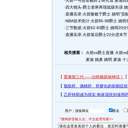
·
火箭一号进攻被爵士研究透 麦迪回
·
四大镜头-爵士老将再现低级失误 
·
直播实录:火箭惨败于爵士 姚明"贡
·
NBA技术统计:火箭85-98爵士 姚明
·
三节数据:火箭62-83爵士 姚明20分
·
直播实录:火箭落后爵士22分进末节 
相关搜索：
火箭vs爵士直播
火箭v
麦迪 姚麦
姚明 麦迪
十
用户：
匿名
*搜狗拼音输入法，中文处理专家>>