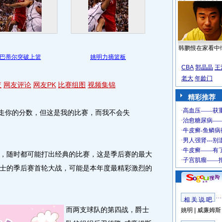
韩鹏恨在家看中
巴蒂尔突破上篮
姚明力摘篮板
CBA
郭晶晶
王
老大
年龄门
查
网友评论
网友PK
比赛组图
视频集锦
精彩推荐
走你的分数，但这是我的比赛，而我不会失
随时都可能打出经典的比赛，这是季后赛的最大
士的季后赛首轮大战，可能是本年度最精彩激烈的
相 关 说 吧
而两支球队的第四战，爵士
姚明
|
威廉姆斯