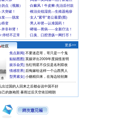
更多>>
焦点新闻
|
不要迷恋哥，哥只是一个鬼
贴贴图图
|
英媒评出2009年度搞怪发明
娱乐旮旯
|
当红明星不仅仅是名利双收
情感世界
|
后悔嫁给这样一个山西男人
型男索女
|
小糖精归来，在海边轻轻舞
口水
么出过国的人回来之后都会说中国不好
自己的旗袍照
暴雨过后天空依旧晴朗