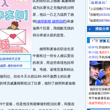
队的组织后卫德隆-威廉姆斯
说 吧 排 行
成为比赛当之无愧的统治明
上证指数
(7744
星，他以一己之力战胜了姚
苏醒吧
(41523)
贴图吧
(68789)
明
(
姚明新闻
,
姚明说吧
)
和麦
迪两个巨星，用残酷无情的
搜狐分类
得分肆虐火箭的篮筐。
·
听评书
|
郭德纲
姚明和麦迪在职业生涯
·
听小说
|
鬼吹灯1
中都有过一些令人难以置信
·
共享区
|
手机病
的表演，而这些表现包括邓
肯、韦德、诺维茨基和科比
到过。但在今天火箭以85-98不敌爵士的比赛
的球员威廉姆斯统治了比赛，做到了姚明和麦迪都
揭田壮壮徐帆
·
赵薇被爆已经怀
·
李宇春爆遭母逼
·
圣诞节明信片八
9个篮板，但是他没有能够做到统治比赛，却接连