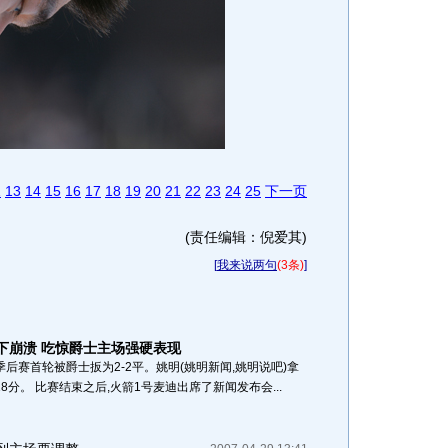
2
13
14
15
16
17
18
19
20
21
22
23
24
25
下一页
(责任编辑：倪爱其)
[
我来说两句
(3条)
]
下崩溃 吃惊爵士主场强硬表现
后赛首轮被爵士扳为2-2平。姚明(姚明新闻,姚明说吧)拿
18分。 比赛结束之后,火箭1号麦迪出席了新闻发布会...