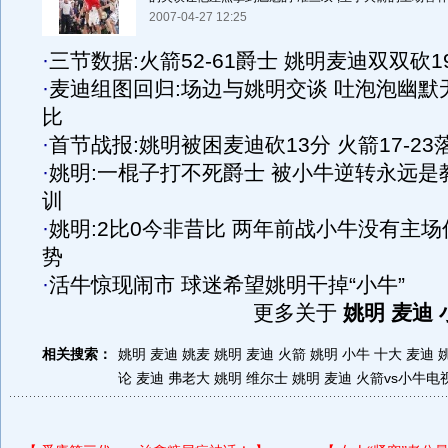
2007-04-27 12:25
·
三节数据:火箭52-61爵士 姚明麦迪双双砍1
·
麦迪组图回归:场边与姚明交谈 吐泡泡幽默
比
·
首节战报:姚明被困麦迪砍13分 火箭17-23
·
姚明:一棍子打不死爵士 被小牛逆转永远是
训
·
姚明:2比0今非昔比 两年前战小牛没有主场
势
·
活牛惊现闹市 球迷希望姚明干掉“小牛”
更多关于
姚明 麦迪 
相关搜索：
姚明 麦迪 姚麦
姚明 麦迪
火箭 姚明 小牛
十大 麦迪 
论
麦迪 弗老大 姚明
维尔士 姚明 麦迪
火箭vs小牛电