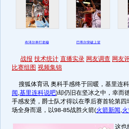
布泽尔单打老穆
巴蒂尔突破上篮
战报
技术统计
直播实录
网友调查
网友
比赛组图
视频集锦
搜狐体育讯 奥科手感终于回暖，基里连
闻
,
基里连科说吧
)
却仍旧在坚冰之中，幸而德
手感发烫，爵士队才得以在季后赛首轮第四
场全身而退，以98-85战胜火箭
(
火箭新闻
,
火
这也