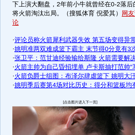
下上演大翻盘，2年前小牛就曾经在0-2落
将火箭淘汰出局。（搜狐体育 倪爱其）
网友
论
·
评论员称火箭犀利武器失效 第五场变得异
·
姚明准两双难成篮下霸主 末节得0分竟有3
·
张卫平：范甘迪经验输给斯隆 火箭需要解
·
火箭主帅为自己昏招埋单 卢卡斯抽打范帅"
·
火箭负爵士组图：布泽尔肆虐篮下 姚明大
·
姚明季后赛第4场对比历史：得分和篮板均
[点击图片进入下一页]