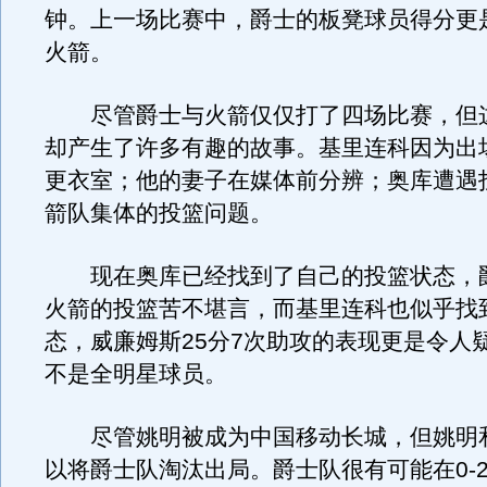
钟。上一场比赛中，爵士的板凳球员得分更是
火箭。
尽管爵士与火箭仅仅打了四场比赛，但
却产生了许多有趣的故事。基里连科因为出
更衣室；他的妻子在媒体前分辨；奥库遭遇
箭队集体的投篮问题。
现在奥库已经找到了自己的投篮状态，
火箭的投篮苦不堪言，而基里连科也似乎找
态，威廉姆斯25分7次助攻的表现更是令人
不是全明星球员。
尽管姚明被成为中国移动长城，但姚明
以将爵士队淘汰出局。爵士队很有可能在0-