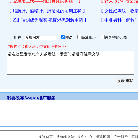
用户：
匿名
隐藏地址
设为辩论话题
*搜狗拼音输入法，中文处理专家>>
我要发布
Sogou推广服务
设置首页
-
搜狗输入法
-
支付中心
-
搜狐招聘
-
广告服务
-
客