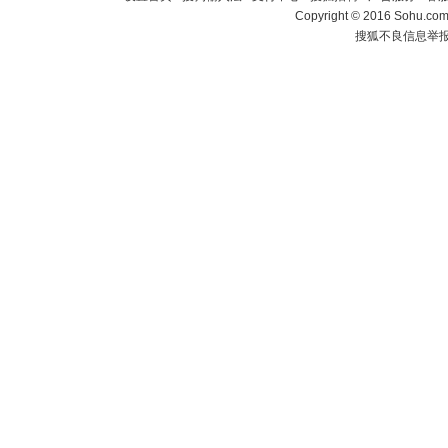
Copyright
©
2016 Sohu.com 
搜狐不良信息举