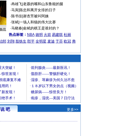
·
冉雄飞
|
老聂的嘴和山东鲁能的腿
·
马寅
|
陈忠和离开女排的日子
·
陈书佳
|
谢杏芳被叫阿姨
·
张斌
|
一场人和猫的伟大比赛
·
马晓春
|
俞斌的棋王是谁封的？
缅战
热点标签：
NBA
姚明
火箭
易建联
杜丽
治郅
刘翔
殷铁生
郎平
全明星
麦迪
于芬
欧冠
弗
说 吧
更多>>