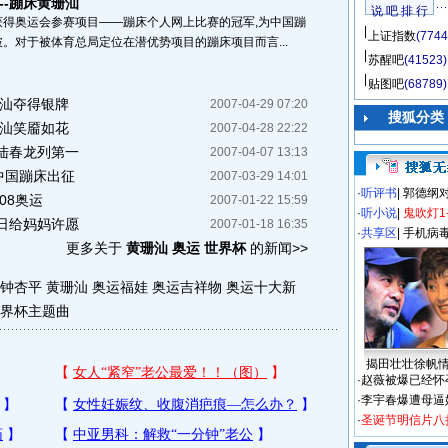
--蹦床黄珊汕
说 吧 排 行
得奥运会参赛项目——蹦床个人网上比赛的冠军,为中国蹦
上证指数
(7744
。对于被体育总局定位在潜优势项目的蹦床项目而言...
苏醒吧
(41523)
贴图吧
(68789)
珊汕夺得银牌
2007-04-29 07:20
搜狐分类
珊汕笑靥如花
2007-04-28 22:22
陆春龙列第一
2007-04-07 13:13
中国蹦床出征
2007-03-29 14:01
·
听评书
|
郭德纲
08奥运
2007-01-22 15:59
·
听小说
|
鬼吹灯1
日给妈妈许愿
2007-01-18 16:35
·
共享区
|
手机病
更多关于
黄珊汕 奥运 世界杯
的新闻>>
 钟杏平
黄珊汕
奥运福娃
奥运吉祥物
奥运十大新
界杯主题曲
揭田壮壮徐帆
·
赵薇被爆已经怀
·
李宇春爆遭母逼
·
圣诞节明信片八