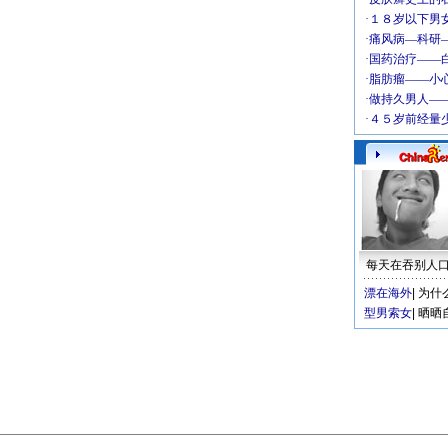
每天在吞别人
漂在海外
|
为什
型男索女
|
晒晒