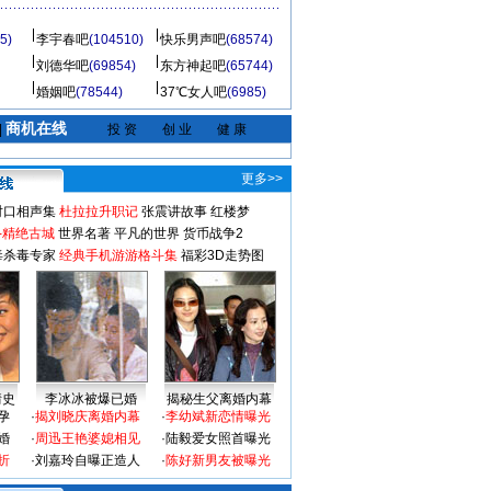
5)
李宇春吧
(104510)
快乐男声吧
(68574)
刘德华吧
(69854)
东方神起吧
(65744)
婚姻吧
(78544)
37℃女人吧
(6985)
商机在线
|
投 资
创 业
健 康
更多>>
对口相声集
杜拉拉升职记
张震讲故事
红楼梦
-精绝古城
世界名著
平凡的世界
货币战争2
毒杀毒专家
经典手机游游格斗集
福彩3D走势图
情史
李冰冰被爆已婚
揭秘生父离婚内幕
孕
·
揭刘晓庆离婚内幕
·
李幼斌新恋情曝光
婚
·
周迅王艳婆媳相见
·
陆毅爱女照首曝光
折
·
刘嘉玲自曝正造人
·
陈好新男友被曝光