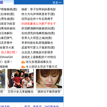
 后
更多>>
喂猕猴桃(图)
·
独家：章子怡带妈妈看电影
好身材(图)
·
佟大为马伊琍再度牵手(图)
秀性感(图)
·
倪萍赵忠祥十年后再携手
服装皆为租赁
·
刘涛富豪老公为家产求生子
颜乘地铁被拍
·
舒淇醉酒瞬间惨被抓拍(图)
做活体解剖
·
实拍漂亮的地摊西施(组图)
的暴烈脾气
·
世界九大罪恶之城(组图)
遇灵异事件
·
李孝利新欢私密视频曝光
成命案导火索
·
孟庭苇可爱儿子最新照(图)
：加入我们吧！
·
点击进入搜狐娱乐影视库
howGirl
·
游戏史上最般配的十对情侣
2》送票！
·
张元首透露戒毒生活
湘胎教
·
令人惊叹太空步下楼方式
密照
王菲小女儿李嫣曝光
酒井法子痛哭谢罪