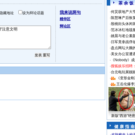
茶 余 饭
·
何炅获地产大亨
我来说两句
隐藏地址
设为辩论话题
·
陈慧琳产后恢复
精华区
·
殷桃街头休闲装
辩论区
·
范冰冰红地毯
·
姚晨与老公素
·
日军竟拿战俘
·
盘点网坛大腕
·
美女办公室遭
·
《Nobody》
·
搜狐娱乐招聘
·
台北电玩展靓丽S
·
《变形金刚
·
王岳伦爆李
新版“西游”绝
健 康 指 南