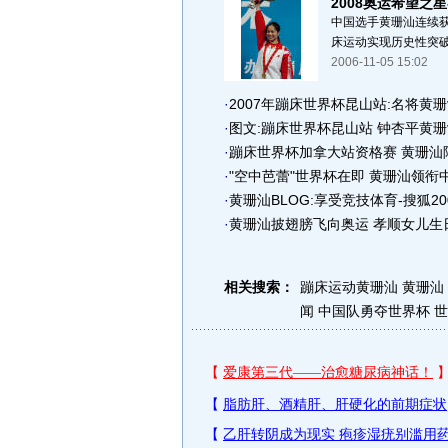
2008奥运希望之星
中国选手黄珊汕连续获
床运动实现历史性突破
2006-11-05 15:02
·
2007年蹦床世界杯昆山站:名将黄
·
图文:蹦床世界杯昆山站 钟杏平黄
·
蹦床世界杯加拿大站资格赛 黄珊汕
·
"空中芭蕾"世界杯在即 黄珊汕领衔
·
黄珊汕BLOG:享受竞技体育-搜狐20
·
黄珊汕披翅膀飞向奥运 孝顺女儿生
相关搜索：
蹦床运动黄珊汕
黄珊汕
闻
中国队勇夺世界杯
世