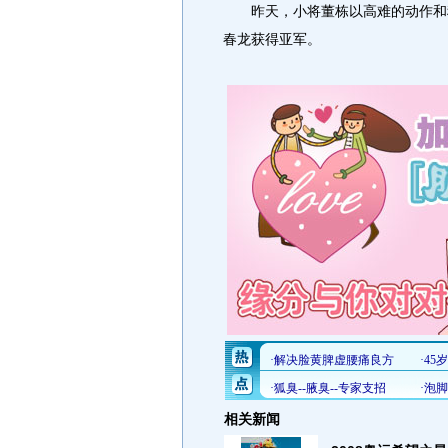
昨天，小将董栋以高难的动作和稳
春龙获得亚军。
相关新闻