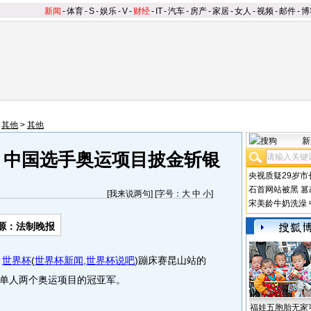
新闻
-
体育
-
S
-
娱乐
-
V
-
财经
-
IT
-
汽车
-
房产
-
家居
-
女人
-
视频
-
邮件
-
博
>
其他
>
其他
新
" 中国选手奥运项目披金斩银
央视质疑29岁市
石首网站被黑
篡
[
我来说两句
] [字号：
大
中
小
]
宋美龄牛奶洗澡
源：法制晚报
，
世界杯
(
世界杯新闻
,
世界杯说吧
)
蹦床赛昆山站的
单人两个奥运项目的冠亚军。
福娃五胞胎无家