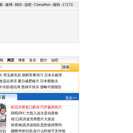
客
-
微博
-
BBS
-
说吧
-
ChinaRen
-
搜狗
-
17173
闻
网页
博客
音乐
图片
说吧
长
邓玉娇失踪
朝鲜军事演习
日本兵赎罪
改温总讲话
夏日减肥秘方
日本瘦脸法
中共卧底结局
慈禧不快乐
侵略中国报告
更多>>
·
欧冠决赛盘口解读 巴萨赢面稍大
·
段暄
|
拜仁大投入这次是动真格
·
徐江
|
高洪波另类图片大派送
·
孙贤禄
|
高洪波组队思想值得赞同
·
颜晓华
|
科比队友什么时候可支持他
可归