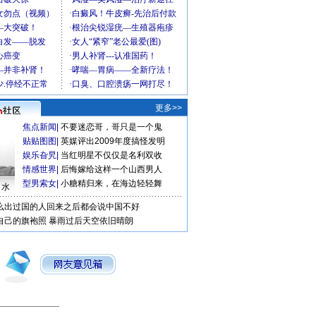
更多>>
焦点新闻
|
不要迷恋哥，哥只是一个鬼
贴贴图图
|
英媒评出2009年度搞怪发明
娱乐旮旯
|
当红明星不仅仅是名利双收
情感世界
|
后悔嫁给这样一个山西男人
型男索女
|
小糖精归来，在海边轻轻舞
口水
么出过国的人回来之后都会说中国不好
自己的旗袍照
暴雨过后天空依旧晴朗