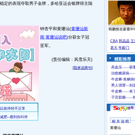
定的表现夺取男子金牌，多哈亚运会银牌得主陆
钟杏平和黄珊汕
(
黄珊汕新
韩鹏恨在家看中
闻
,
黄珊汕说吧
)
分获女子冠
CBA
郭晶晶
王
亚军。
老大
年龄门
精彩推荐
(责任编辑：风雪乐天)
[
我来说两句
]
相 关 说 吧
黄珊汕