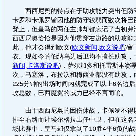
西西尼奥的特点在于助攻能力突出但防
卡罗和卡佩罗皆因他的防守较弱而数次将巴
凳上，但皇马的两任主帅却都忘记了当初弗
西西尼奥恰恰是因为他贯穿右边路的助攻能
此，他才会得到欧文
(
欧文新闻
,
欧文说吧
)
留下
衣。现如今的伯纳乌边后卫均不擅长助攻，
新闻
,
卡洛斯说吧
)
，萨尔加多和托雷斯本赛季
次，马塞洛，布拉沃和梅西亚都没有助攻，
225分钟的出场时间内就完成了以上6名边后
攻总数，巴西魔翼的威力已经不言而喻。
由于西西尼奥的因伤休战，卡佩罗不得
排至右路而让埃尔格拉出任中卫，但在这名老
场比赛中，皇马却仅拿到了10胜4平6负的