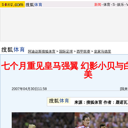
新闻
-
体育
-
S
-
娱乐
-
阿迪达斯搜狐体育
>
国际足球
>
西甲联赛
>
皇家马德里
七个月重见皇马强翼 幻影小贝与
美
2007年04月30日11:58
[
我来
来源：搜狐体育 作者：晟诺瓦