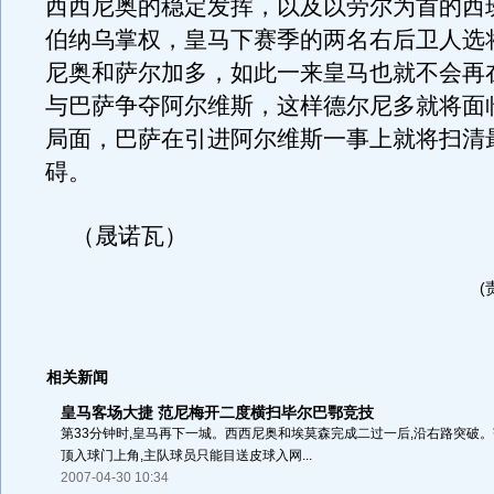
西西尼奥的稳定发挥，以及以劳尔为首的西
伯纳乌掌权，皇马下赛季的两名右后卫人选
尼奥和萨尔加多，如此一来皇马也就不会再
与巴萨争夺阿尔维斯，这样德尔尼多就将面
局面，巴萨在引进阿尔维斯一事上就将扫清
碍。
（晟诺瓦）
(
相关新闻
皇马客场大捷 范尼梅开二度横扫毕尔巴鄂竞技
第33分钟时,皇马再下一城。西西尼奥和埃莫森完成二过一后,沿右路突破。
顶入球门上角,主队球员只能目送皮球入网...
2007-04-30 10:34