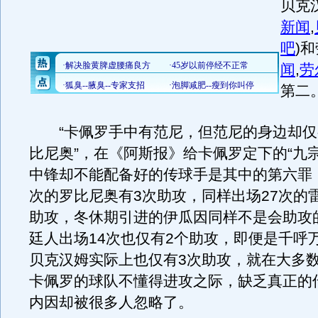
贝克
新闻
,
吧
)
和
闻
,
劳
第二
“卡佩罗手中有范尼，但范尼的身边却仅
比尼奥”，在《阿斯报》给卡佩罗定下的“九
中锋却不能配备好的传球手是其中的第六罪，
次的罗比尼奥有3次助攻，同样出场27次的
助攻，冬休期引进的伊瓜因同样不是会助攻
廷人出场14次也仅有2个助攻，即便是千呼
贝克汉姆实际上也仅有3次助攻，就在大多
卡佩罗的球队不懂得进攻之际，缺乏真正的
内因却被很多人忽略了。