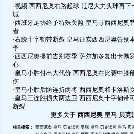
·
视频:西西尼奥右路起球 范尼大力头球再下
城
·
西班牙足协给予特殊关照 皇马寻西西尼奥
者
·
右膝十字韧带断裂 皇马证实西西尼奥告别
季
·
西西尼奥提前告别赛季 萨尔加多复出卡佩
心
·
皇马小胜付出大代价 西西尼奥在比赛中膝
伤
·
皇马小胜后防连折两将 西西尼奥和卡洛斯
·
皇马三连胜损失两边卫 西西尼奥十字韧带
断裂
更多关于
西西尼奥 皇马 贝克
相关搜索：
西西尼奥
皇马 贝克汉姆
曼联 皇马 贝克汉姆
皇马 贝