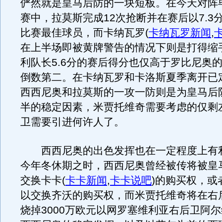
俨然就是皇马后防的一块短板。在今天对阵
赛中，拉莫斯完成12次抢断并在赛后以7.3
比赛最佳球员，而卡纳瓦罗
(
卡纳瓦罗新闻
,
在上半场即被黄牌警告的情况下则是打得缩
利队长5.6分的赛后得分也仅高于罗比尼奥的
倒数第二。在卡纳瓦罗和卡洛斯夏季离开已
西西尼奥和拉莫斯的一攻一防则是为皇马后
半的稳定因素，米贾托维奇需要考虑的仅剩
卫需要引进何许人了。
西西尼奥的出色发挥也在一定程度上有
今年冬休期之时，西西尼奥曾经被传将被皇
交换卡卡
(
卡卡新闻
,
卡卡说吧
)
的购买权，或
以交换齐沃的购买权，而米贾托维奇将在右
烧掉3000万欧元以网罗塞维利亚右后卫阿