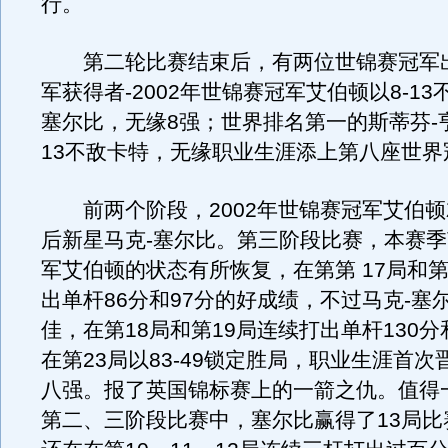
行。
第二轮比赛结束后，有两位世锦赛冠军
军获得者-2002年世锦赛冠军艾伯顿以8-13
塞尔比，无缘8强；世界排名第一的斯蒂芬-
13不敌卡特，无缘职业生涯添上第八座世界
前两个阶段，2002年世锦赛冠军艾伯顿就
后新星马克-塞尔比。第三阶段比赛，本赛
军艾伯顿的状态有所恢复，在第第 17局和第
出单杆86分和97分的好成绩，不过马克-塞
佳，在第18局和第19局连续打出单杆130分
在第23局以83-49锁定胜局，职业生涯首
八强。报了英国锦标赛上的一箭之仇。值得
第二、三阶段比赛中，塞尔比赢得了13局比