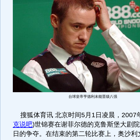
台球皇帝亨德利未能晋级八强
搜狐体育讯 北京时间5月1日凌晨，2007
克说吧
)
世锦赛在谢菲尔德的克鲁斯堡大剧院
日的争夺。在结束的第二轮比赛上，奥沙利