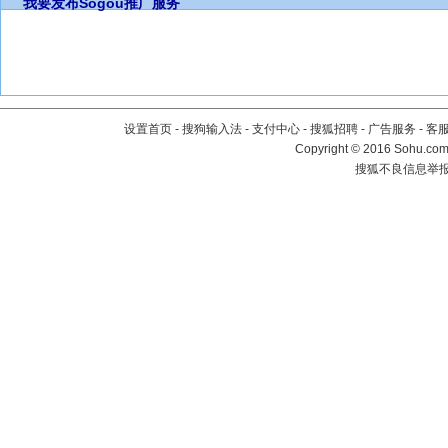
我要发布
Sogou推广服务
设置首页
-
搜狗输入法
-
支付中心
-
搜狐招聘
-
广告服务
-
客
Copyright
©
2016 Sohu.com 
搜狐不良信息举