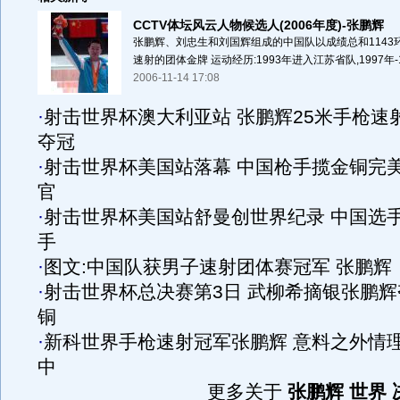
CCTV体坛风云人物候选人(2006年度)-张鹏辉
张鹏辉、刘忠生和刘国辉组成的中国队以成绩总和1143
速射的团体金牌 运动经历:1993年进入江苏省队,1997年-1
2006-11-14 17:08
·
射击世界杯澳大利亚站 张鹏辉25米手枪速
夺冠
·
射击世界杯美国站落幕 中国枪手揽金铜完
官
·
射击世界杯美国站舒曼创世界纪录 中国选
手
·
图文:中国队获男子速射团体赛冠军 张鹏辉
·
射击世界杯总决赛第3日 武柳希摘银张鹏辉
铜
·
新科世界手枪速射冠军张鹏辉 意料之外情
中
更多关于
张鹏辉 世界 