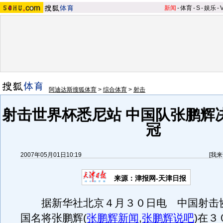
新闻
-
体育
-
S
-
娱乐
-
阿迪达斯搜狐体育
>
综合体育
>
射击
射击世界杯悉尼站 中国队张鹏辉
冠
2007年05月01日10:19
[
我来
来源：津报网-天津日报
据新华社北京４月３０日电 中国射击
国名将张鹏辉
(
张鹏辉新闻
,
张鹏辉说吧
)
在３