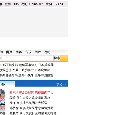
客
-
微博
-
BBS
-
说吧
-
ChinaRen
-
搜狗
-
17173
闻
网页
博客
音乐
图片
说吧
长
邓玉娇失踪
朝鲜军事演习
日本兵赎罪
改温总讲话
夏日减肥秘方
日本瘦脸法
中共卧底结局
慈禧不快乐
侵略中国报告
更多>>
·
欧冠决赛盘口解读 巴萨赢面稍大
·
段暄
|
拜仁大投入这次是动真格
·
徐江
|
高洪波另类图片大派送
·
孙贤禄
|
高洪波组队思想值得赞同
·
颜晓华
|
科比队友什么时候可支持他
可归