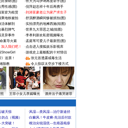
好身材(图)
·
佟大为马伊琍再度牵手(图)
秀性感(图)
·
倪萍赵忠祥十年后再携手
服装皆为租赁
·
刘涛富豪老公为家产求生子
颜乘地铁被拍
·
舒淇醉酒瞬间惨被抓拍(图)
做活体解剖
·
实拍漂亮的地摊西施(组图)
的暴烈脾气
·
世界九大罪恶之城(组图)
遇灵异事件
·
李孝利新欢私密视频曝光
成命案导火索
·
孟庭苇可爱儿子最新照(图)
：加入我们吧！
·
点击进入搜狐娱乐影视库
howGirl
·
游戏史上最般配的十对情侣
2》送票！
·
张元首透露戒毒生活
湘胎教
·
令人惊叹太空步下楼方式
密照
王菲小女儿李嫣曝光
酒井法子痛哭谢罪