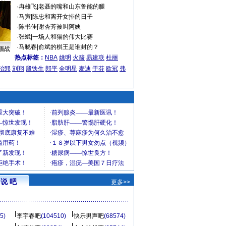
·
冉雄飞
|
老聂的嘴和山东鲁能的腿
·
马寅
|
陈忠和离开女排的日子
·
陈书佳
|
谢杏芳被叫阿姨
·
张斌
|
一场人和猫的伟大比赛
·
马晓春
|
俞斌的棋王是谁封的？
缅战
热点标签：
NBA
姚明
火箭
易建联
杜丽
治郅
刘翔
殷铁生
郎平
全明星
麦迪
于芬
欧冠
弗
说 吧
更多>>
5)
李宇春吧
(104510)
快乐男声吧
(68574)