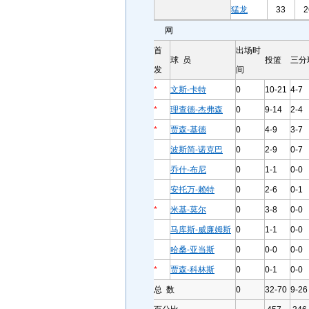
猛龙
33
2
网
首
出场时
球 员
投篮
三分
发
间
*
文斯-卡特
0
10-21
4-7
*
理查德-杰弗森
0
9-14
2-4
*
贾森-基德
0
4-9
3-7
波斯简-诺克巴
0
2-9
0-7
乔什-布尼
0
1-1
0-0
安托万-赖特
0
2-6
0-1
*
米基-莫尔
0
3-8
0-0
马库斯-威廉姆斯
0
1-1
0-0
哈桑-亚当斯
0
0-0
0-0
*
贾森-科林斯
0
0-1
0-0
总 数
0
32-70
9-26