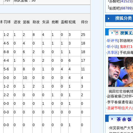
.767
球队篮板：36
苏醒吧
(41523)
贴图吧
(68789)
搜狐分类
球
罚球
进攻
篮板
助攻
失误
抢断
盖帽
犯规
得分
1-2
1
2
8
4
1
0
3
25
·
听评书
|
郭德纲
4-5
0
4
0
1
1
1
3
18
·
听小说
|
鬼吹灯1
8-8
0
6
2
0
0
1
1
18
·
共享区
|
手机病
4-4
1
5
0
2
0
0
6
17
5-6
3
8
0
1
0
4
4
11
0-0
0
10
0
0
0
0
4
4
1-2
0
1
2
1
0
0
1
3
揭田壮壮徐帆
2-2
0
0
0
0
1
0
1
2
·
赵薇被爆已经怀
·
李宇春爆遭母逼
0-0
0
0
0
1
0
0
1
0
·
圣诞节明信片八
0-0
0
0
0
0
0
0
0
0
茶 余 饭
0-0
0
0
0
0
0
0
1
0
·
何炅获地产大亨