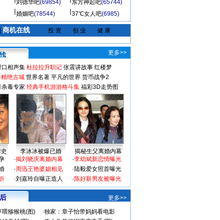
刘德华吧
(69854)
东方神起吧
(65744)
婚姻吧
(78544)
37℃女人吧
(6985)
商机在线
|
投 资
创 业
健 康
更多>>
对口相声集
杜拉拉升职记
张震讲故事
红楼梦
-精绝古城
世界名著
平凡的世界
货币战争2
毒杀毒专家
经典手机游游格斗集
福彩3D走势图
情史
李冰冰被爆已婚
揭秘生父离婚内幕
孕
·
揭刘晓庆离婚内幕
·
李幼斌新恋情曝光
婚
·
周迅王艳婆媳相见
·
陆毅爱女照首曝光
折
·
刘嘉玲自曝正造人
·
陈好新男友被曝光
 后
更多>>
喂猕猴桃(图)
·
独家：章子怡带妈妈看电影