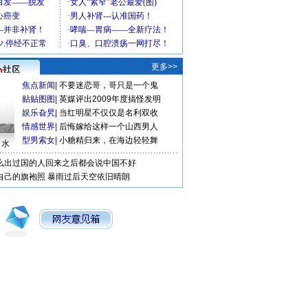
更多>>
焦点新闻
|
不要迷恋哥，哥只是一个鬼
贴贴图图
|
英媒评出2009年度搞怪发明
娱乐旮旯
|
当红明星不仅仅是名利双收
情感世界
|
后悔嫁给这样一个山西男人
型男索女
|
小糖精归来，在海边轻轻舞
口水
么出过国的人回来之后都会说中国不好
自己的旗袍照
暴雨过后天空依旧晴朗