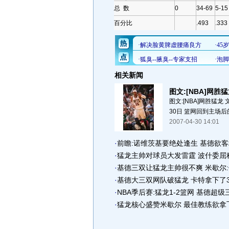
总 数
0
34-69
5-15
百分比
.493
.333
相关新闻
图文:[NBA]网胜
图文:[NBA]网胜猛龙
30日 篮网回到主场后的
2007-04-30 14:01
·
前瞻:诺维茨基要绝处逢生 基德欲
·
猛龙主帅对球员大发雷霆 波什委屈
·
基德三双让猛龙主帅很不爽 米歇尔
·
基德大三双网队破猛龙 卡特拿下了3
·
NBA季后赛:猛龙1-2篮网 基德超
·
猛龙核心盛赞米歇尔 最佳教练欲拿