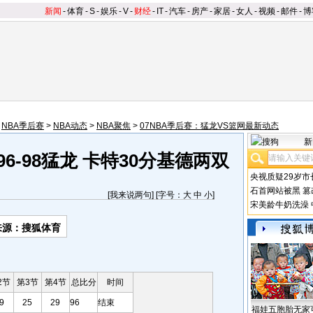
新闻
-
体育
-
S
-
娱乐
-
V
-
财经
-
IT
-
汽车
-
房产
-
家居
-
女人
-
视频
-
邮件
-
博
>
NBA季后赛
>
NBA动态
>
NBA聚焦
>
07NBA季后赛：猛龙VS篮网最新动态
新
6-98猛龙 卡特30分基德两双
央视质疑29岁市
石首网站被黑
篡
[
我来说两句
] [字号：
大
中
小
]
宋美龄牛奶洗澡
来源：搜狐体育
2节
第3节
第4节
总比分
时间
9
25
29
96
结束
福娃五胞胎无家