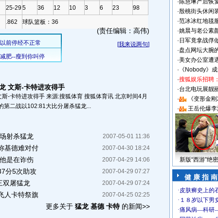
·
陈慧琳产后恢复
25-29
5
36
12
10
3
6
23
98
·
殷桃街头休闲装
·
范冰冰红地毯
.862
球队篮板：36
(责任编辑：高伟)
·
姚晨与老公素
·
日军竟拿战俘
[
我来说两句
]
·
盘点网坛大腕
·
美女办公室遭
·
《Nobody》
·
搜狐娱乐招聘
猛龙 文斯-卡特进攻得手
·
台北电玩展靓丽S
 文斯-卡特进攻得手 来源:搜狐体育 搜狐体育讯 北京时间4月
·
《变形金刚
第二战以102:81大比分屠杀猛龙...
·
王岳伦爆李
客场射杀猛龙
2007-05-01 11:36
称基德难对付
2007-04-30 18:24
:他是在诈伤
2007-04-29 14:06
新版“西游”绝
7分5次助攻
2007-04-29 07:27
健 康 指 南
级三双屠猛龙
2007-04-29 07:24
飞人卡特祭旗
2007-04-25 02:25
更多关于
猛龙 基德 卡特
的新闻>>