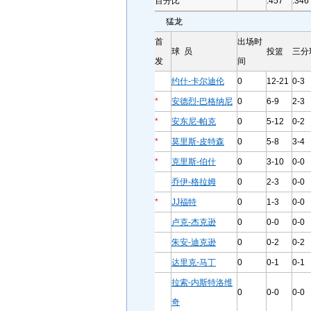
百分比
.457
.346
猛龙
首
出场时
球 员
投篮
三分
发
间
约什-卡尔迪伦
0
12-21
0-3
*
安德烈-巴格纳尼
0
6-9
2-3
*
安东尼-帕克
0
5-12
0-2
*
莫里斯-皮特森
0
5-8
3-4
*
克里斯-伯什
0
3-10
0-0
乔伊-格拉姆
0
2-3
0-0
*
JJ福特
0
1-3
0-0
卢克-杰克逊
0
0-0
0-0
朱安-迪克逊
0
0-2
0-2
达里克-马丁
0
0-1
0-1
拉索-内斯特洛维
0
0-0
0-0
奇