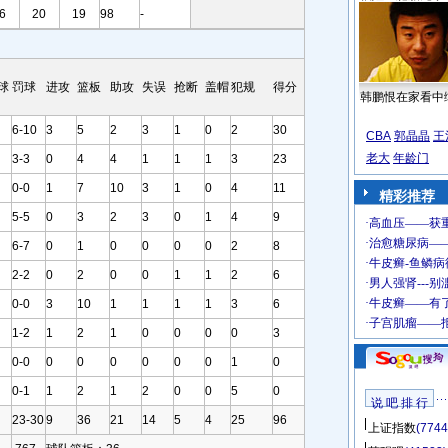
6
20
19
98
-
球
罚球
进攻
篮板
助攻
失误
抢断
盖帽
犯规
得分
韩鹏恨在家看中
6-10
3
5
2
3
1
0
2
30
CBA
郭晶晶
王
老大
年龄门
3-3
0
4
4
1
1
1
3
23
0-0
1
7
10
3
1
0
4
11
精彩推荐
5-5
0
3
2
3
0
1
4
9
6-7
0
1
0
0
0
0
2
8
2-2
0
2
0
0
1
1
2
6
0-0
3
10
1
1
1
1
3
6
1-2
1
2
1
0
0
0
0
3
0-0
0
0
0
0
0
0
1
0
0-1
1
2
1
2
0
0
5
0
说 吧 排 行
23-30
9
36
21
14
5
4
25
96
上证指数
(7744