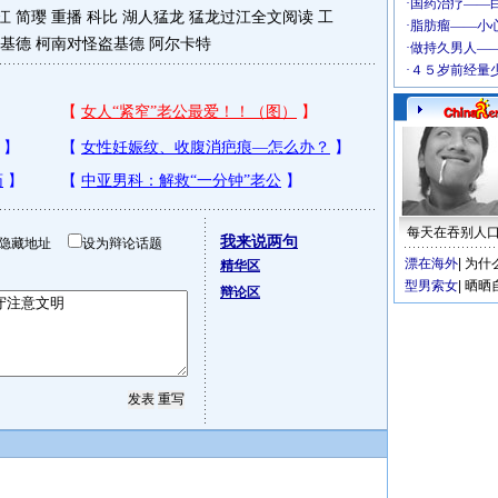
江 简璎
重播 科比 湖人猛龙
猛龙过江全文阅读
工
.基德
柯南对怪盗基德
阿尔卡特
每天在吞别人
我来说两句
隐藏地址
设为辩论话题
漂在海外
|
为什
精华区
型男索女
|
晒晒
辩论区