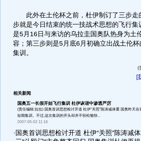
此外在土伦杯之前，杜伊制订了三步走
步就是今日结束的统一技战术思想的飞行集
是5月16日与来访的乌拉圭国奥队热身为土
容；第三步则是5月底6月初确立出战土伦杯
集训。
[
相关新闻
国奥五一长假开始飞行集训 杜伊诙谐中渗透严厉
(责任编辑:拉拉) 国奥首训思想检讨开道 杜伊“关照”陈涛减体重 国奥昨天
短期集训。不过,这次集训的开头却并不轻松愉快...
2007-05-02 11:16
·
国奥首训思想检讨开道 杜伊“关照”陈涛减