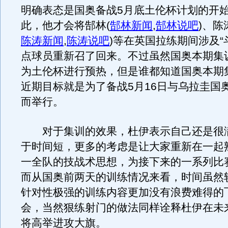
明确表态是国奥备战5月底土伦杯计划的开
此，他才会将郜林
(
郜林新闻
,
郜林说吧
)
、陈
陈涛新闻
,
陈涛说吧
)
等在英国拉练期间涉及“
点球员重新召了回来。不过虽然国奥本期集
为土伦杯进行预热，但是谁都知道国奥本期
近期目标就是为了备战5月16日与乌拉圭国
而举行。
对于集训的效果，杜伊表示自己还是很
于时间短，更多的考虑是让大家重新在一起
一全队的技战术思想，为接下来的一系列比
而从国奥前两天的训练情况来看，时间虽然
针对性极强的训练内容更加没有浪费难得的
会，当然狠练射门的做法同样诠释杜伊在未
将高举进攻大旗。