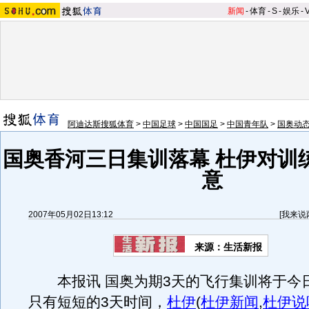
新闻
-
体育
-
S
-
娱乐
-
阿迪达斯搜狐体育
>
中国足球
>
中国国足
>
中国青年队
>
国奥动
国奥香河三日集训落幕 杜伊对训
意
2007年05月02日13:12
[
我来说
来源：生活新报
本报讯 国奥为期3天的飞行集训将于今
只有短短的3天时间，
杜伊
(
杜伊新闻
,
杜伊说