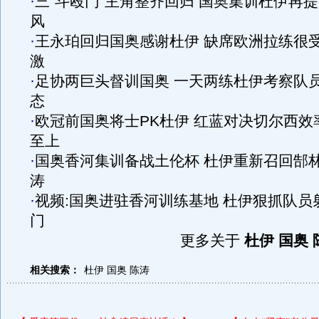
·
三"斗殴门"主角整齐回归 国奥集训杜伊再
风
·
王永珀回归国奥感谢杜伊 缺席欧洲拉练很
激
·
足协两巨头督训国奥 一天两练杜伊考察队
态
·
欧冠前国奥将士PK杜伊 红蓝对决切尔西效
至上
·
国奥香河集训备战土伦杯 杜伊重新召回郜
涛
·
视频:国奥进驻香河训练基地 杜伊狠抓队员
门
更多关于
杜伊 国奥 
相关搜索：
杜伊
国奥
陈涛