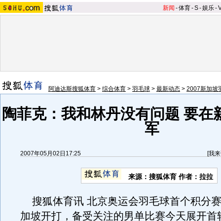
新闻
-
体育
-
S
-
娱乐
-
阿迪达斯搜狐体育
>
综合体育
>
羽毛球
>
最新动态
>
2007新加
陶菲克：我和林丹没有问题 要在
军
2007年05月02日17:25
[
我来
来源：搜狐体育 作者：拉拉
搜狐体育讯 北京奥运会羽毛球首个积分赛
加坡开打，备受关注的男单比赛今天展开首