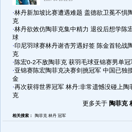
·
林丹新加坡比赛遭遇难题 盖德欲卫冕不惧
克
·
林丹欲效仿陶菲克集中精力 退役后想学陈
球
·
印尼羽球赛林丹谢杏芳遇好签 陈金首轮战
克
·
陈宏0-2不敌陶菲克 获羽毛球亚锦赛男单冠
·
亚锦赛陈宏陶菲克决赛剑挑冠军 中国已独
金
·
再次获得世界冠军 林丹:非常遗憾没碰上陶
克
更多关于
陶菲克 
相关搜索：
陶菲克
林丹
冠军