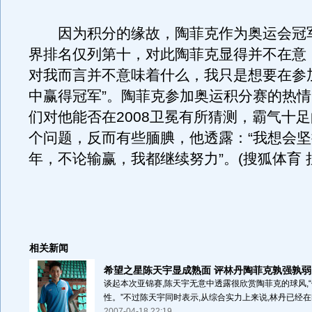
因为积分的缘故，陶菲克作为奥运会冠
界排名仅列第十，对此陶菲克显得并不在意
对我而言并不意味着什么，我只是想要在参
中赢得冠军”。陶菲克参加奥运积分赛的热
们对他能否在2008卫冕有所猜测，霸气十
个问题，反而有些腼腆，他透露：“我想会坚
年，不论输赢，我都继续努力”。(搜狐体育 
相关新闻
希望之星陈天宇显成熟面 评林丹陶菲克孰强孰弱
谈起本次亚锦赛,陈天宇无意中透露很欣赏陶菲克的球风,“
性。”不过陈天宇同时表示,从综合实力上来说,林丹已经在印
2007-04-18 22:19