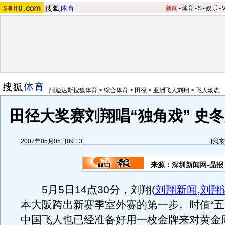
新闻
-
体育
-
S
-
娱乐
-
阿迪达斯搜狐体育
>
综合体育
>
田径
>
亚洲飞人刘翔
>
飞人动态
田径大奖赛刘翔唱“独角戏” 史
2007年05月05日09:13
[
我来
来源：深圳新闻网-晶报
5月5日14点30分，刘翔
(
刘翔新闻
,
刘翔
本大阪跨出新赛季室外赛的第一步。时值“五
中国飞人也已经准备好用一枚金牌来对黄金