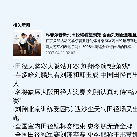
相关新闻
昨菲尔普斯到田径馆看望刘翔 会面刘翔金童稍显拘
在京参加活动的菲尔普斯赶到体育总局室内田径馆与刘翔
两人还互相表达了对在2008年奥运会取得佳绩的祝福。 上午
2007-04-11 02:02
·
田径大奖赛大阪站开赛 刘翔今演“独角戏”
·
在多哈刘鹏只看刘翔和韩玉成 中国田径再
人
·
名将缺席大阪田径大奖赛 刘翔认真对待"缩
赛"
·
刘翔北京训练受困扰 遇沙尘天气田径场又
题
·
全国室内田径锦标赛结束 史冬鹏无缘金牌
·
全国田径冠军赛刘翔弃赛 史冬鹏称王邢慧