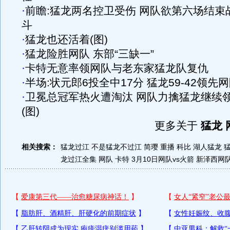
·
前瞻:猛龙两名控卫受伤 网队欲第六场结束
斗
·
猛龙也还活着(图)
·
猛龙险胜网队 东部“三缺一”
·
卡特无意率领网队与老东家猛龙队复仇
·
半场:状元郎6投全中17分 猛龙59-42领先
·
卫冕总冠军热火遭淘汰 网队力擒猛龙继续
(图)
更多关于
猛龙 
相关搜索：
猛龙过江
不是猛龙不过江 简璎
重播 科比 湖人猛龙
龙过江全集
网队 卡特
3月10日网队vs火箭
新泽西网