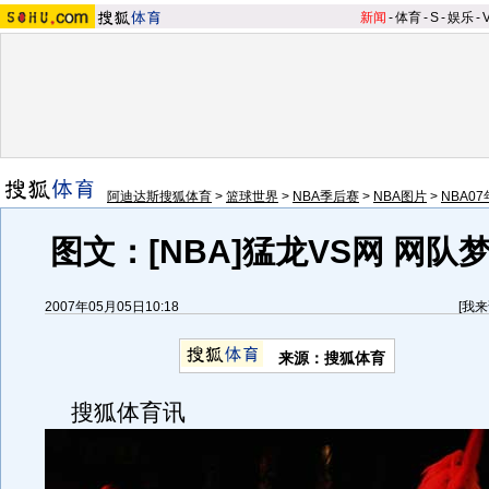
新闻
-
体育
-
S
-
娱乐
-
阿迪达斯搜狐体育
>
篮球世界
>
NBA季后赛
>
NBA图片
>
NBA0
图文：[NBA]猛龙VS网 网队
2007年05月05日10:18
[
我来
来源：搜狐体育
搜狐体育讯