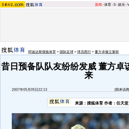
新闻
-
体育
-
S
-
娱乐
-
阿迪达斯搜狐体育
>
国际足球
>
球员西行
>
董方卓傲立曼联
昔日预备队队友纷纷发威 董方卓
来
2007年05月05日22:13
[
我来说
来源：搜狐体育 作者：任天堂