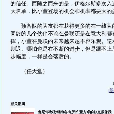
的信任。而随之而来的是，伊格尔斯多次入
大名单，比小董登场的机会和机率都要大的
预备队的队友都在获得更多的在一线队
同龄的几个伙伴不论在曼联还是在意大利都
挥，小董在曼联的未来越来越不容乐观。逆
则退。哪怕也是在不断的进步，但是跟不上
步幅度，一样是会落后的。
（任天堂）
[
我
相关新闻
鲁尼:李铁孙继海各有所长 董方卓的缺点很像我