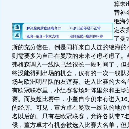
算未
替补
继海
定发
了曼
斯的充分信任。倒是同样来自大连的继海的
则需要多为自己在曼联的未来考虑考虑了。
弗格森调入一线队已经很长一段时间了，但
终没能得到出场的机会，仅有的一次一线队
场与欧洲明星队的友谊赛。进入比赛的大名
有欧冠联赛里，小组赛客场对阵里尔和主场
赛。而英超比赛中，小董自今仍未有进入16
的经历。可见，董方卓在曼联一线队的地位肯
名以后的。只有在欧冠联赛，允许各队带7
候，董方卓才有机会被选入比赛大名单，但