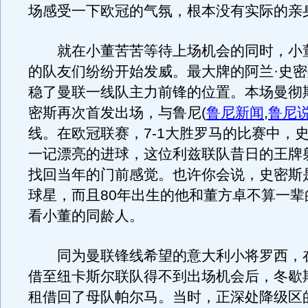
场感受一下欧冠的气氛，根本没有实际的亲
就在小董苦苦等待上场机会的同时，小
的队友们纷纷开始发威。最大牌的阿兰·史
稳了曼联一线队主力前锋的位置。本场曼彻
密斯再次首发出场，与鲁尼
(
鲁尼新闻
,
鲁尼
线。在欧冠联赛，7-1大胜罗马的比赛中，
一记漂亮的进球，这位利兹联队昔日的王牌
找回当年的门前感觉。也许你会说，史密斯
球星，而且80年出生的他和董方卓不算一辈
看小董的同龄人。
同为曼联锋线希望的意大利小将罗西，
借至纽卡斯尔联队得不到出场机会后，冬歇
租借回了母队帕尔马。当时，正深处降级区