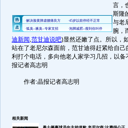
言，
斯隆
与老
腕，
迪新闻
,
范甘迪说吧
)
显然还嫩了点。所以，
站在了老尼尔森面前，范甘迪得赶紧给自己
利打个电话，多向他老人家学习几招，以备
报记者高志明
作者:晶报记者高志明
相关新闻
勇士肇事球员向主帅道歉 老尼尔森:比赛很公正