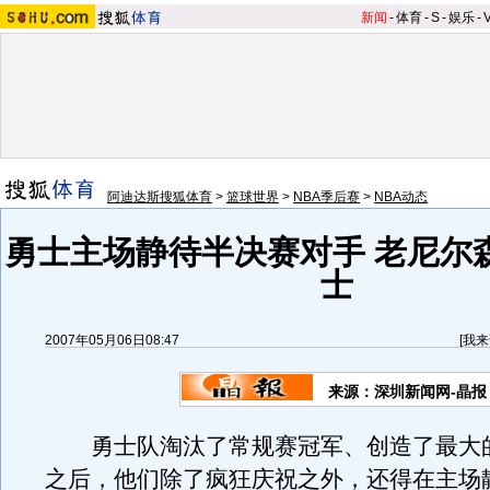
新闻
-
体育
-
S
-
娱乐
-
阿迪达斯搜狐体育
>
篮球世界
>
NBA季后赛
>
NBA动态
勇士主场静待半决赛对手 老尼尔
士
2007年05月06日08:47
[
我来
来源：深圳新闻网-晶报
勇士队淘汰了常规赛冠军、创造了最大的
之后，他们除了疯狂庆祝之外，还得在主场