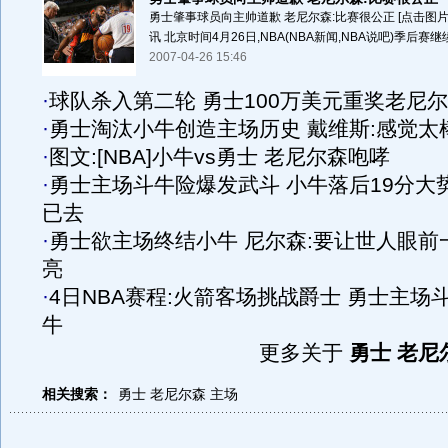
勇士肇事球员向主帅道歉 老尼尔森:比赛很公正 [点击图片
讯 北京时间4月26日,NBA(NBA新闻,NBA说吧)季后赛继续
2007-04-26 15:46
·
球队杀入第二轮 勇士100万美元重奖老尼
·
勇士淘汰小牛创造主场历史 戴维斯:感觉太
·
图文:[NBA]小牛vs勇士 老尼尔森咆哮
·
勇士主场斗牛险爆发武斗 小牛落后19分大
已去
·
勇士欲主场终结小牛 尼尔森:要让世人眼前
亮
·
4日NBA赛程:火箭客场挑战爵士 勇士主场
牛
更多关于
勇士 老尼
相关搜索：
勇士
老尼尔森
主场