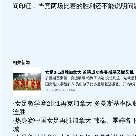
间印证，毕竟两场比赛的胜利还不能说明问
相关新闻
女足3-1战胜加拿大 首演成功多曼斯基又蹦又跳
多曼斯基穿着一身运动服,站到了场边,没想到这一站就是整
国女足失误很多,队员们似乎比多曼斯基还紧张。开场8分钟.
2007-05-04 08:44
·
女足教学赛2比1再克加拿大 多曼斯基率队
连胜
·
热身赛中国女足再胜加拿大 韩端、季婷各
城